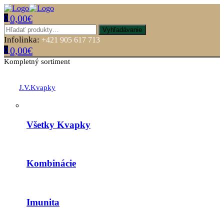
0,00
€
0
Menu
Hľadať:
Vyhľadávanie
Infolinka:
+421 905 617 713
0,00
€
0
Kompletný sortiment
J.V.Kvapky
Všetky Kvapky
Kombinácie
Imunita