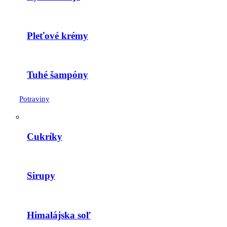
Pleťové krémy
Tuhé šampóny
Potraviny
Cukríky
Sirupy
Himalájska soľ