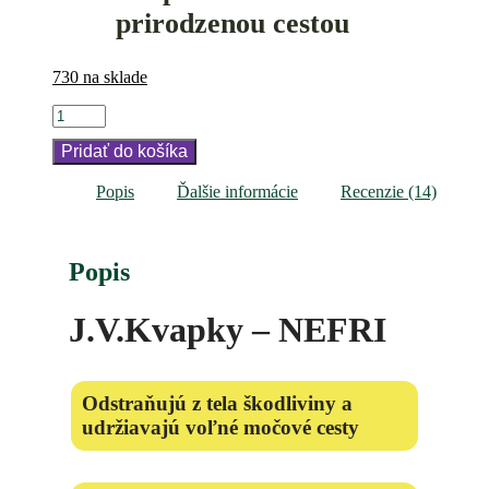
prirodzenou cestou
730 na sklade
množstvo
J.V.Kvapky
Pridať do košíka
-
NEFRI
(Detox
Popis
Ďalšie informácie
Recenzie (14)
obličiek)
Popis
J.V.Kvapky – NEFRI
Odstraňujú z tela škodliviny a
udržiavajú voľné močové cesty