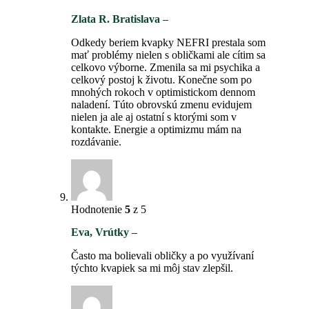
Zlata R. Bratislava
–
Odkedy beriem kvapky NEFRI prestala som
mať problémy nielen s obličkami ale cítim sa
celkovo výborne. Zmenila sa mi psychika a
celkový postoj k životu. Konečne som po
mnohých rokoch v optimistickom dennom
naladení. Túto obrovskú zmenu evidujem
nielen ja ale aj ostatní s ktorými som v
kontakte. Energie a optimizmu mám na
rozdávanie.
Hodnotenie
5
z 5
Eva, Vrútky
–
Často ma bolievali obličky a po využívaní
týchto kvapiek sa mi môj stav zlepšil.