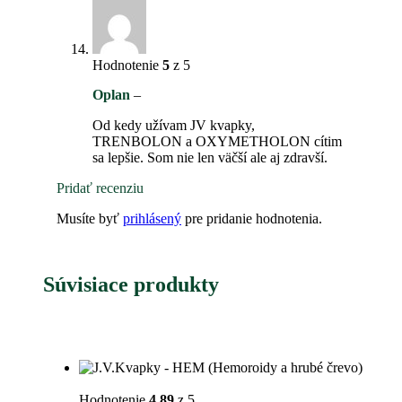
Hodnotenie
5
z 5
Oplan
–
Od kedy užívam JV kvapky,
TRENBOLON a OXYMETHOLON cítim
sa lepšie. Som nie len väčší ale aj zdravší.
Pridať recenziu
Musíte byť
prihlásený
pre pridanie hodnotenia.
Súvisiace produkty
Hodnotenie
4.89
z 5