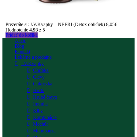
Prezeráte si:
J.V.Kvapky – NEFRI (Detox obličiek)
8,05
€
Hodnotenie
4.93
z 5
Pridať do košíka
Akcie
Blog
Kontakt
Lekárne a predajne
J.V.Kvapky
Chrípka
Cievy
Cukrovka
Hrdlo
Hrubé črevo
Imunita
Kĺby
Kombinácie
Mechúr
Menopauza