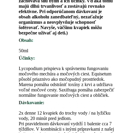
zachováva silu bylín a ich účinky. Vďaka tomu
majú dlhú trvanlivosť a zostávajú rovnako
efektívne. Pri odporúčanom dávkovaní je
obsah alkoholu zanedbateľný, nezaťažuje
organizmus a neovplyvňuje schopnosť
šoférovať. Navyše, väčšinu kvapiek môžu
bezpečne užívať aj deti.)
Obsah:
50ml
Účinky:
Lycopodium prispieva k správnemu fungovaniu
močového mechúra a močových ciest. Equisetum
pôsobí priaznivo ako močopudný prostriedok.
Marena pomáha odstrániť toxíny z krvi a udržiava
voľné močové cesty. Saxifraga pomáha zabezpečiť
normálne fungovanie močových ciest a obličiek.
Dávkovanie:
2x denne 12 kvapiek do trochy vody / na lyžičku
vody, 20 minút pred jedlom.
Pri pravidelnom dávkovaní vydrží 1 balenie cca 7
týždňov. V kombinácii s inými prípravkami z našej