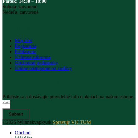
Piatok: 14:30 – 18:00
Sobota: zatvorené
Nedeľa: zatvorené
Informácie
Môj účet
Registrácia
Prihlásenie
Ochrana súkromia
Obchodné podmienky
Online odstúpenie od zmlúvy
pridajte sa k nám
Prihláste sa a dostávajte pravidelné info o akciách na našom eshope.
Submit
©2026 bylinnekvapky.sk
Spravuje VICTUM
Obchod