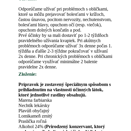
Odporúčame užívať pri problémoch s obličkami,
ktoré sa môžu prejavovať bolesťami v krížoch,
častou únavou, pocitom nervozity, nechutenstvom,
bolesťami hlavy, opuchom očí (resp. viečok),
opuchom dolných končatín a pod.
Prvé účinky by sa mali dostaviť po 1-2 týždňoch
pravidelného užívania kvapiek. Pri akútnych
problémoch odporúčame užívať 3x denne počas 1.
týždňa a ďalšie 2-3 týždne pokračovať v užívaní
2x denne. Pri chronických problémoch s obličkami
odporúčame využívať minimálne 2 balenie
pravidelne 2x denne.
Zloženie:
Prípravok je zostavený špeciálnym spôsobom s
prihliadnutím na vlastnosti účinných látok,
ktoré jednotlivé rastliny obsahujú.
Marena farbiarska
Nechtík lekársky
Plavúň obyčajný
Lomikameň zrnitý
Praslička roľná
Alkohol 24%
(Prirodzený konzervant, ktorý