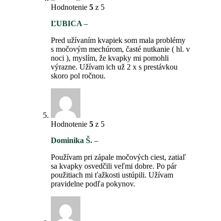
Hodnotenie
5
z 5
ĽUBICA
–
Pred užívaním kvapiek som mala problémy
s močovým mechúrom, časté nutkanie ( hl. v
noci ), myslím, že kvapky mi pomohli
výrazne. Užívam ich už 2 x s prestávkou
skoro pol ročnou.
Hodnotenie
5
z 5
Dominika Š.
–
Používam pri zápale močových ciest, zatiaľ
sa kvapky osvedčili veľmi dobre. Po pár
použitiach mi ťažkosti ustúpili. Užívam
pravidelne podľa pokynov.