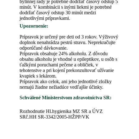
bylinnej rady je potrebné dodržať časový odstup 5
minút. V kombinácii s inými liekmi je potrebné
dodržať časový odstup 30 minút medzi
jednotlivými prípravkami.
Upozornenie:
Prípravok je určený pre deti od 3 rokov. Výživový
doplnok nenahrádza pestrú stravu. Neprekračujte
odporúčané dávkovanie.
Prípravok obsahuje 24% alkoholu. Z dôvodu
obsahu alkoholu je vhodné u epileptikov, u osôb s
ťažkými poruchami pečene a obličiek, v
tehotenstve a pri kojení prekonzultovať užívanie
kvapiek s lekárom.
Prípravok ako celok, ani jeho jednotlivé zložky
nemajú žiadne nežiadúce vedľajšie účinky.
Schválené Ministerstvom zdravotníctva SR:
Rozhodnutie Hl.hygienika MZ SR a ÚVZ
SRč.HH SR-3342/2005-HŽPP/VK