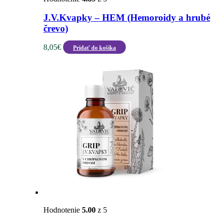
J.V.Kvapky – HEM (Hemoroidy a hrubé
črevo)
8,05
€
Pridať do košíka
Hodnotenie
5.00
z 5