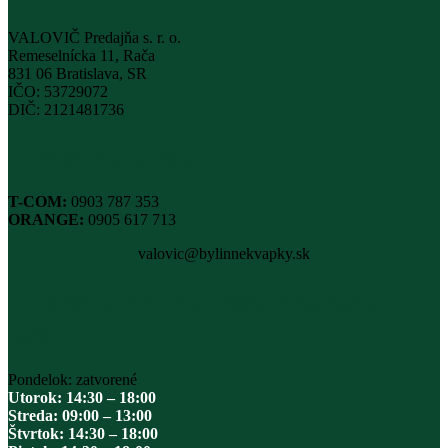
VALOVIČ Predajňa s. r. o.
Remeselnícka 11, Rača
831 06 Bratislava, SR
IČO: 53729072
DIČ: 2121481736
Kontaktné údaje
T-COM:
0903 787 353
ORANGE:
0905 617 713
valovic@bylinnekvapky.sk
Otváracie hodiny našej predajne v
rači
Pondelok: zatvorené
Utorok: 14:30 – 18:00
Streda: 09:00 – 13:00
Štvrtok: 14:30 – 18:00