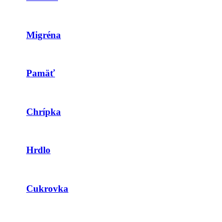
Migréna
Pamäť
Chrípka
Hrdlo
Cukrovka