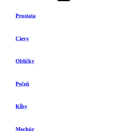
Prostata
Cievy
Obličky
Pečeň
Kĺby
Mechúr