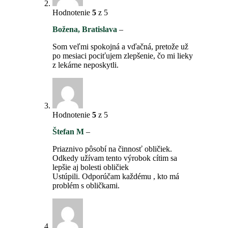
Hodnotenie
5
z 5
Božena, Bratislava
–
Som veľmi spokojná a vďačná, pretože už
po mesiaci pociťujem zlepšenie, čo mi lieky
z lekárne neposkytli.
Hodnotenie
5
z 5
Štefan M
–
Priaznivo pôsobí na činnosť obličiek.
Odkedy užívam tento výrobok cítim sa
lepšie aj bolesti obličiek
Ustúpili. Odporúčam každému , kto má
problém s obličkami.