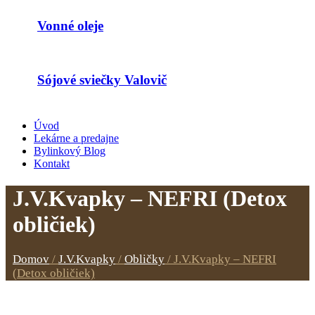
Vonné oleje
Sójové sviečky Valovič
Úvod
Lekárne a predajne
Bylinkový Blog
Kontakt
J.V.Kvapky – NEFRI (Detox
obličiek)
Domov
/
J.V.Kvapky
/
Obličky
/
J.V.Kvapky – NEFRI
(Detox obličiek)