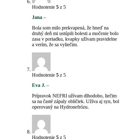
Hodnotenie
5
z 5
Jana
–
Bola som milo prekvapená, že hneď na
druhý deň mi ustúpili bolesti a močenie bolo
zasa v poriadku, kvapky užívam pravidelne
a verím, že sa vyliečim.
Hodnotenie
5
z 5
Eva J.
–
Prípravok NEFRI užívam dlhodobo, liečim
sa na časté zápaly obličiek. Užíva aj syn, bol
operovaný na Hydronefrózu.
Hodnotenie
5
z 5