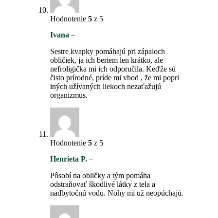
Hodnotenie
5
z 5
Ivana
–
Sestre kvapky pomáhajú pri zápaloch
obličiek, ja ich beriem len krátko, ale
nefroligička mi ich odporučila. Keďže sú
čisto prírodné, príde mi vhod , že mi popri
iných užívaných liekoch nezaťažujú
organizmus.
Hodnotenie
5
z 5
Henrieta P.
–
Pôsobí na obličky a tým pomáha
odstraňovať škodlivé látky z tela a
nadbytočnú vodu. Nohy mi už neopúchajú.