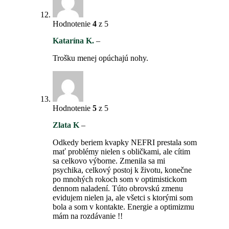
Hodnotenie
4
z 5
Katarína K.
–
Trošku menej opúchajú nohy.
Hodnotenie
5
z 5
Zlata K
–
Odkedy beriem kvapky NEFRI prestala som
mať problémy nielen s obličkami, ale cítim
sa celkovo výborne. Zmenila sa mi
psychika, celkový postoj k životu, konečne
po mnohých rokoch som v optimistickom
dennom naladení. Túto obrovskú zmenu
evidujem nielen ja, ale všetci s ktorými som
bola a som v kontakte. Energie a optimizmu
mám na rozdávanie !!