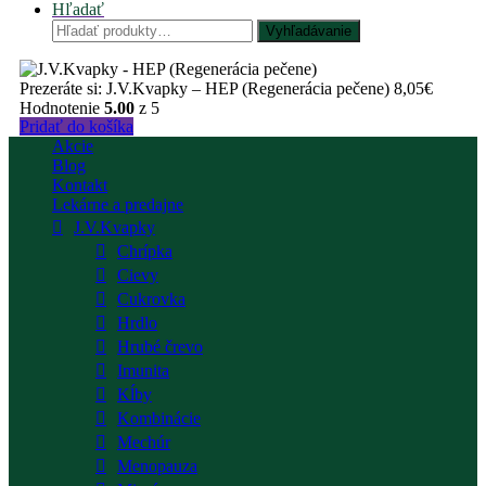
Hľadať
Hľadať:
Vyhľadávanie
Prezeráte si:
J.V.Kvapky – HEP (Regenerácia pečene)
8,05
€
Hodnotenie
5.00
z 5
Pridať do košíka
Akcie
Blog
Kontakt
Lekárne a predajne
J.V.Kvapky
Chrípka
Cievy
Cukrovka
Hrdlo
Hrubé črevo
Imunita
Kĺby
Kombinácie
Mechúr
Menopauza