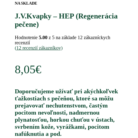
NA SKLADE
J.V.Kvapky – HEP (Regenerácia
pečene)
Hodnotenie
5.00
z 5 na základe
12
zákazníckych
recenzií
(
12
recenzií zákazníkov)
8,05
€
Doporučujeme užívať pri akýchkoľvek
ťažkostiach s pečeňou, ktoré sa môžu
prejavovať nechutenstvom, častým
pocitom nevoľnosti, nadmernou
plynatosťou, horkou chuťou v ústach,
svrbením kože, vyrážkami, pocitom
nafúknutia a pod.