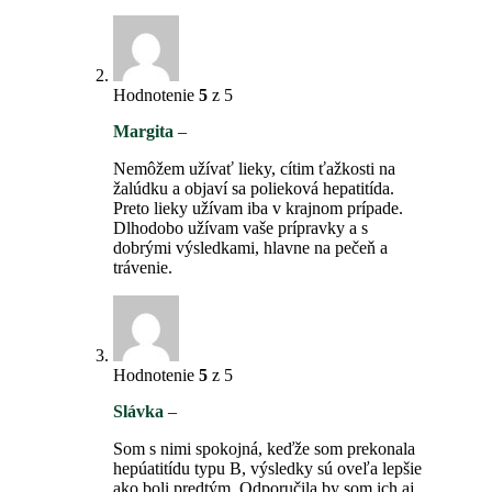
Hodnotenie
5
z 5
Margita
–
Nemôžem užívať lieky, cítim ťažkosti na
žalúdku a objaví sa polieková hepatitída.
Preto lieky užívam iba v krajnom prípade.
Dlhodobo užívam vaše prípravky a s
dobrými výsledkami, hlavne na pečeň a
trávenie.
Hodnotenie
5
z 5
Slávka
–
Som s nimi spokojná, keďže som prekonala
hepúatitídu typu B, výsledky sú oveľa lepšie
ako boli predtým. Odporučila by som ich aj