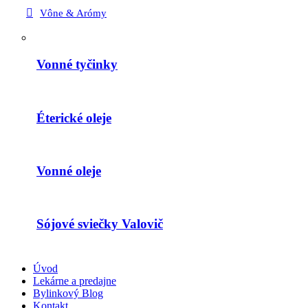
Vône & Arómy
Vonné tyčinky
Éterické oleje
Vonné oleje
Sójové sviečky Valovič
Úvod
Lekárne a predajne
Bylinkový Blog
Kontakt