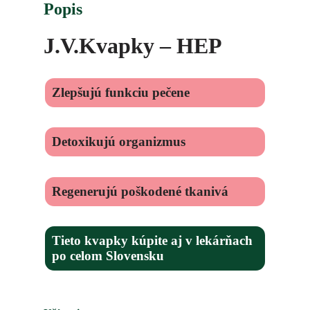
Popis
J.V.Kvapky – HEP
Zlepšujú funkciu pečene
Detoxikujú organizmus
Regenerujú poškodené tkanivá
Tieto kvapky kúpite aj v lekárňach
po celom Slovensku