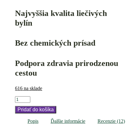
Najvyššia kvalita liečivých
bylín
Bez chemických prísad
Podpora zdravia prirodzenou
cestou
616 na sklade
množstvo
J.V.Kvapky
Pridať do košíka
-
HEP
(Regenerácia
Popis
Ďalšie informácie
Recenzie (12)
pečene)