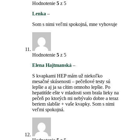
Hodnotenie
5
z 5
Lenka
–
Som s nimi veľmi spokojná, mne vyhovuje
Hodnotenie
5
z 5
Elena Hajtmanská
–
S kvapkami HEP mám už niekoľko
mesačné skúsenosti – pečeňové testy sú
lepšie a aj ja sa cítim omnoho lepšie. Po
hepatitíde ešte v mladosti som brala lieky na
pečeň po ktorých mi nebývalo dobre a teraz
beriem slabšie + vaše kvapky. Som s nimi
veľmi spokojná.