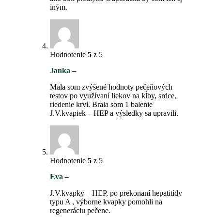
iným.
Hodnotenie
5
z 5
Janka
–
Mala som zvýšené hodnoty pečeňových
testov po využívaní liekov na kĺby, srdce,
riedenie krvi. Brala som 1 balenie
J.V.kvapiek – HEP a výsledky sa upravili.
Hodnotenie
5
z 5
Eva
–
J.V.kvapky – HEP, po prekonaní hepatitídy
typu A , výborne kvapky pomohli na
regeneráciu pečene.