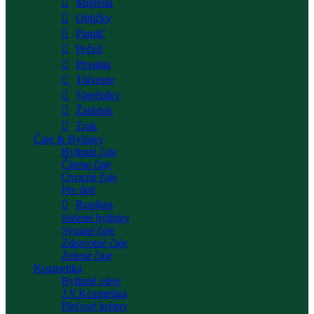
Migréna
Obličky
Pamäť
Pečeň
Prostata
Trávenie
Vaječníky
Žalúdok
Zrak
Čaje & Bylinky
Bylinné čaje
Čierne čaje
Ovocné čaje
Pre deti
Rooibos
Sušené bylinky
Sypané čaje
Zdravotné čaje
Zelené čaje
Kozmetika
Bylinné oleje
J.V.Kozmetika
Pleťové krémy