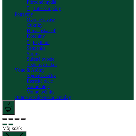
Prírodné mydlá
Tuhé šampóny
Potraviny
Ovocné lavaše
Cukríky
Himalájska soľ
Koreniny
Psyllium
Semienka
Sirupy
Sušené ovocie
Trstinový cukor
Vône & Arómy
Sójové sviečky
Éterické oleje
Vonné oleje
Vonné tyčinky
Online odstúpenie od zmlúvy
0
Môj košík