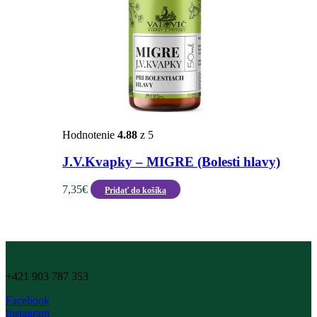
Hodnotenie
4.88
z 5
J.V.Kvapky – MIGRE (Bolesti hlavy)
7,35
€
Pridať do košíka
INFOLINKA
+421 903 787 353
Facebook
Instagram