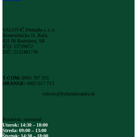
Firemné Údaje
VALOVIČ Predajňa s. r. o.
Remeselnícka 11, Rača
831 06 Bratislava, SR
IČO: 53729072
DIČ: 2121481736
Kontaktné údaje
T-COM:
0903 787 353
ORANGE:
0905 617 713
valovic@bylinnekvapky.sk
Otváracie hodiny našej predajne v rači
Pondelok: zatvorené
Utorok: 14:30 – 18:00
Streda: 09:00 – 13:00
Štvrtok: 14:30 – 18:00