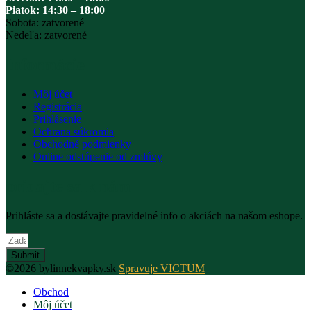
Piatok: 14:30 – 18:00
Sobota: zatvorené
Nedeľa: zatvorené
Informácie
Môj účet
Registrácia
Prihlásenie
Ochrana súkromia
Obchodné podmienky
Online odstúpenie od zmlúvy
pridajte sa k nám
Prihláste sa a dostávajte pravidelné info o akciách na našom eshope.
Submit
©2026 bylinnekvapky.sk
Spravuje VICTUM
Obchod
Môj účet