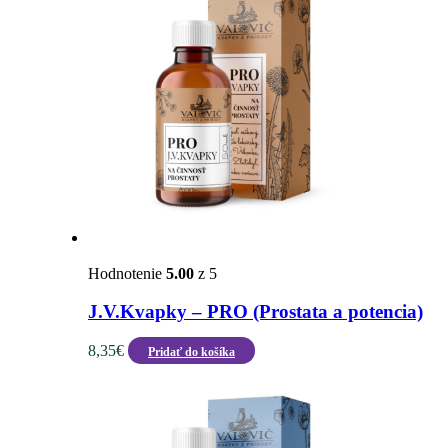
Hodnotenie
5.00
z 5
J.V.Kvapky – PRO (Prostata a potencia)
8,35
€
Pridať do košíka