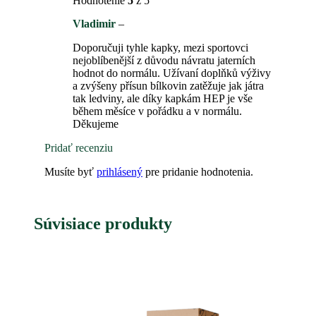
Hodnotenie
5
z 5
Vladimir
–
Doporučuji tyhle kapky, mezi sportovci
nejoblíbenější z důvodu návratu jaterních
hodnot do normálu. Užívaní doplňků výživy
a zvýšeny přísun bílkovin zatěžuje jak játra
tak ledviny, ale díky kapkám HEP je vše
během měsíce v pořádku a v normálu.
Děkujeme
Pridať recenziu
Musíte byť
prihlásený
pre pridanie hodnotenia.
Súvisiace produkty