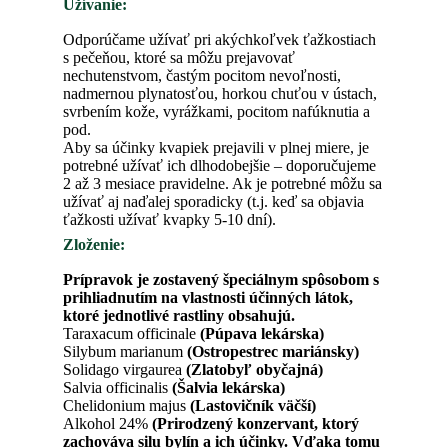
Užívanie:
Odporúčame užívať pri akýchkoľvek ťažkostiach
s pečeňou, ktoré sa môžu prejavovať
nechutenstvom, častým pocitom nevoľnosti,
nadmernou plynatosťou, horkou chuťou v ústach,
svrbením kože, vyrážkami, pocitom nafúknutia a
pod.
Aby sa účinky kvapiek prejavili v plnej miere, je
potrebné užívať ich dlhodobejšie – doporučujeme
2 až 3 mesiace pravidelne. Ak je potrebné môžu sa
užívať aj naďalej sporadicky (t.j. keď sa objavia
ťažkosti užívať kvapky 5-10 dní).
Zloženie:
Prípravok je zostavený špeciálnym spôsobom s
prihliadnutím na vlastnosti účinných látok,
ktoré jednotlivé rastliny obsahujú.
Taraxacum officinale
(Púpava lekárska)
Silybum marianum
(Ostropestrec mariánsky)
Solidago virgaurea
(Zlatobyľ obyčajná)
Salvia officinalis
(Šalvia lekárska)
Chelidonium majus
(Lastovičník väčší)
Alkohol 24%
(Prirodzený konzervant, ktorý
zachováva silu bylín a ich účinky. Vďaka tomu