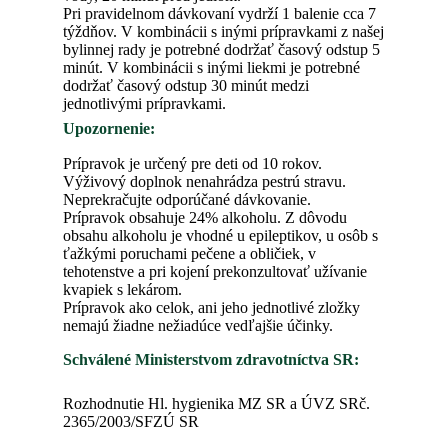
Pri pravidelnom dávkovaní vydrží 1 balenie cca 7
týždňov. V kombinácii s inými prípravkami z našej
bylinnej rady je potrebné dodržať časový odstup 5
minút. V kombinácii s inými liekmi je potrebné
dodržať časový odstup 30 minút medzi
jednotlivými prípravkami.
Upozornenie:
Prípravok je určený pre deti od 10 rokov.
Výživový doplnok nenahrádza pestrú stravu.
Neprekračujte odporúčané dávkovanie.
Prípravok obsahuje 24% alkoholu. Z dôvodu
obsahu alkoholu je vhodné u epileptikov, u osôb s
ťažkými poruchami pečene a obličiek, v
tehotenstve a pri kojení prekonzultovať užívanie
kvapiek s lekárom.
Prípravok ako celok, ani jeho jednotlivé zložky
nemajú žiadne nežiadúce vedľajšie účinky.
Schválené Ministerstvom zdravotníctva SR:
Rozhodnutie Hl. hygienika MZ SR a ÚVZ SRč.
2365/2003/SFZÚ SR