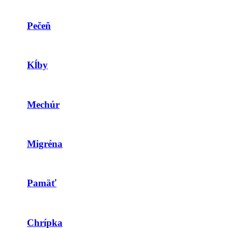
Pečeň
Kĺby
Mechúr
Migréna
Pamäť
Chrípka