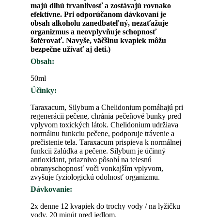
majú dlhú trvanlivosť a zostávajú rovnako
efektívne. Pri odporúčanom dávkovaní je
obsah alkoholu zanedbateľný, nezaťažuje
organizmus a neovplyvňuje schopnosť
šoférovať. Navyše, väčšinu kvapiek môžu
bezpečne užívať aj deti.)
Obsah:
50ml
Účinky:
Taraxacum, Silybum a Chelidonium pomáhajú pri
regenerácii pečene, chránia pečeňové bunky pred
vplyvom toxických látok. Chelidonium udržiava
normálnu funkciu pečene, podporuje trávenie a
prečistenie tela. Taraxacum prispieva k normálnej
funkcii žalúdka a pečene. Silybum je účinný
antioxidant, priaznivo pôsobí na telesnú
obranyschopnosť voči vonkajším vplyvom,
zvyšuje fyziologickú odolnosť organizmu.
Dávkovanie:
2x denne 12 kvapiek do trochy vody / na lyžičku
vody, 20 minút pred jedlom.