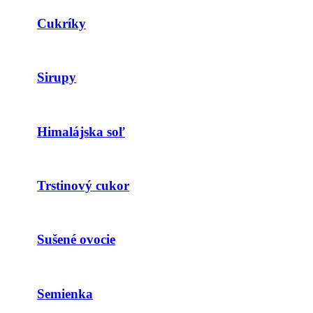
Cukríky
Sirupy
Himalájska soľ
Trstinový cukor
Sušené ovocie
Semienka