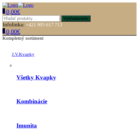
0,00
€
0
Menu
Hľadať:
Vyhľadávanie
Infolinka:
+421 905 617 713
0,00
€
0
Kompletný sortiment
J.V.Kvapky
Všetky Kvapky
Kombinácie
Imunita