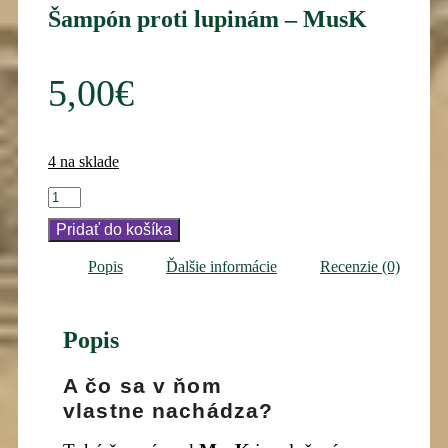
Šampón proti lupinám – MusK
5,00
€
4 na sklade
množstvo
Šampón
Pridať do košíka
proti
lupinám
-
Popis
Ďalšie informácie
Recenzie (0)
MusK
Popis
A čo sa v ňom
vlastne nachádza?