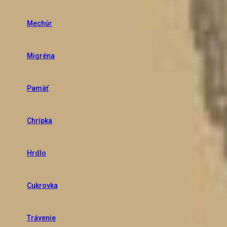
Mechúr
Migréna
Pamäť
Chrípka
Hrdlo
Cukrovka
Trávenie