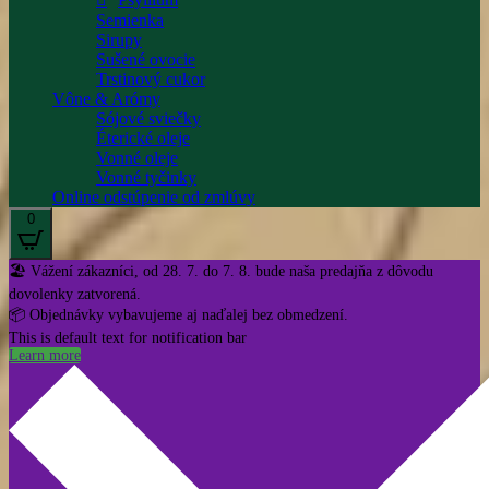
Semienka
Sirupy
Sušené ovocie
Trstinový cukor
Vône & Arómy
Sójové sviečky
Éterické oleje
Vonné oleje
Vonné tyčinky
Online odstúpenie od zmlúvy
0
🏖️ Vážení zákazníci, od 28. 7. do 7. 8. bude naša predajňa z dôvodu
dovolenky zatvorená.
📦 Objednávky vybavujeme aj naďalej bez obmedzení.
This is default text for notification bar
Learn more