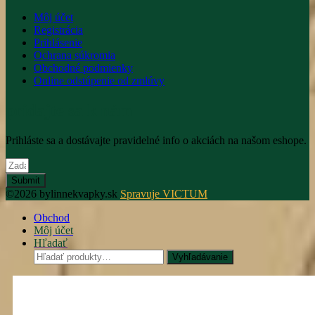
Môj účet
Registrácia
Prihlásenie
Ochrana súkromia
Obchodné podmienky
Online odstúpenie od zmlúvy
pridajte sa k nám
Prihláste sa a dostávajte pravidelné info o akciách na našom eshope.
Submit
©2026 bylinnekvapky.sk
Spravuje VICTUM
Obchod
Môj účet
Hľadať
Hľadať:
Vyhľadávanie