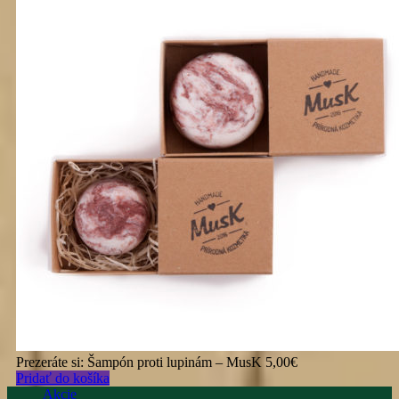
Prezeráte si:
Šampón proti lupinám – MusK
5,00
€
Pridať do košíka
Akcie