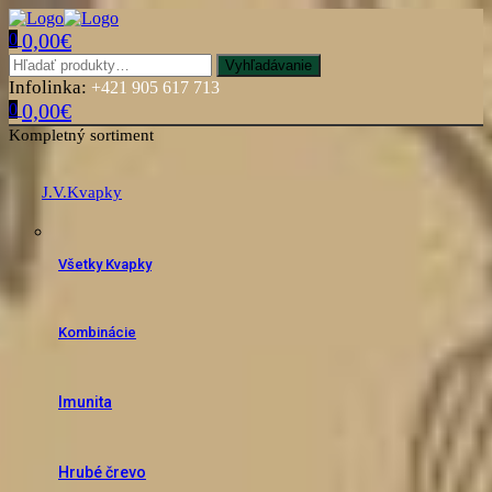
0,00
€
0
Menu
Hľadať:
Vyhľadávanie
Infolinka:
+421 905 617 713
0,00
€
0
Kompletný sortiment
J.V.Kvapky
Všetky Kvapky
Kombinácie
Imunita
Hrubé črevo