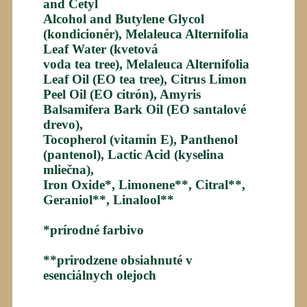
and Cetyl
Alcohol and Butylene Glycol
(kondicionér), Melaleuca Alternifolia
Leaf Water (kvetová
voda tea tree), Melaleuca Alternifolia
Leaf Oil (EO tea tree), Citrus Limon
Peel Oil (EO citrón), Amyris
Balsamifera Bark Oil (EO santalové
drevo),
Tocopherol (vitamín E), Panthenol
(pantenol), Lactic Acid (kyselina
mliečna),
Iron Oxide*, Limonene**, Citral**,
Geraniol**, Linalool**
*prírodné farbivo
**prirodzene obsiahnuté v
esenciálnych olejoch