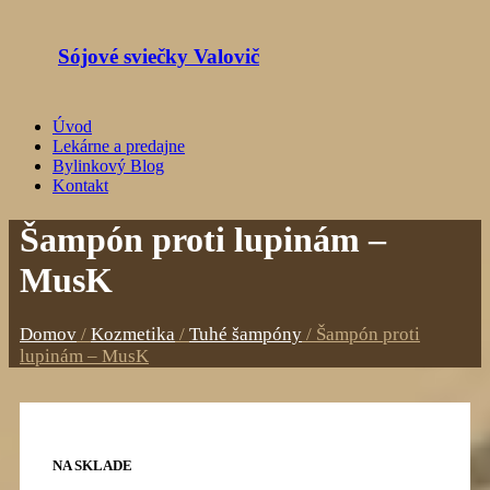
Sójové sviečky Valovič
Úvod
Lekárne a predajne
Bylinkový Blog
Kontakt
Šampón proti lupinám –
MusK
Domov
/
Kozmetika
/
Tuhé šampóny
/
Šampón proti
lupinám – MusK
NA SKLADE