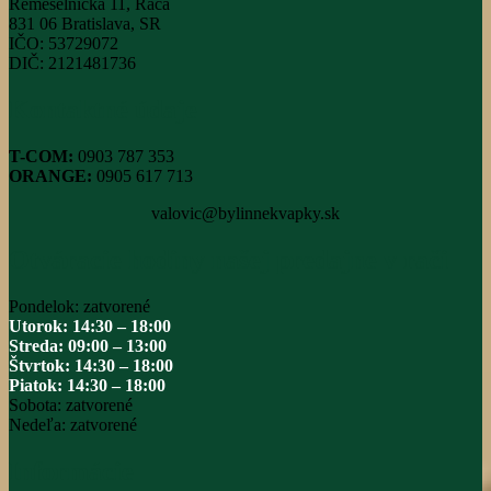
Remeselnícka 11, Rača
831 06 Bratislava, SR
IČO: 53729072
DIČ: 2121481736
Kontaktné údaje
T-COM:
0903 787 353
ORANGE:
0905 617 713
valovic@bylinnekvapky.sk
Otváracie hodiny našej predajne v rači
Pondelok: zatvorené
Utorok: 14:30 – 18:00
Streda: 09:00 – 13:00
Štvrtok: 14:30 – 18:00
Piatok: 14:30 – 18:00
Sobota: zatvorené
Nedeľa: zatvorené
Informácie