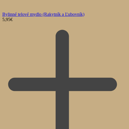
Bylinné telové mydlo (Rakytník a Ľubovník)
5,95
€