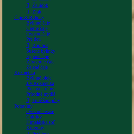
Žalúdok
Zrak
Čaje & Bylinky
Bylinné čaje
Čierne čaje
Ovocné čaje
Pre deti
Rooibos
Sušené bylinky
Sypané čaje
Zdravotné čaje
Zelené čaje
Kozmetika
Bylinné oleje
J.V.Kozmetika
Pleťové krémy
Prírodné mydlá
Tuhé šampóny
Potraviny
Ovocné lavaše
Cukríky
Himalájska soľ
Koreniny
Psyllium