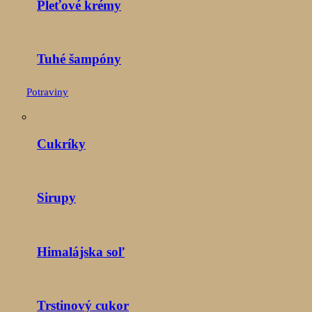
Pleťové krémy
Tuhé šampóny
Potraviny
Cukríky
Sirupy
Himalájska soľ
Trstinový cukor