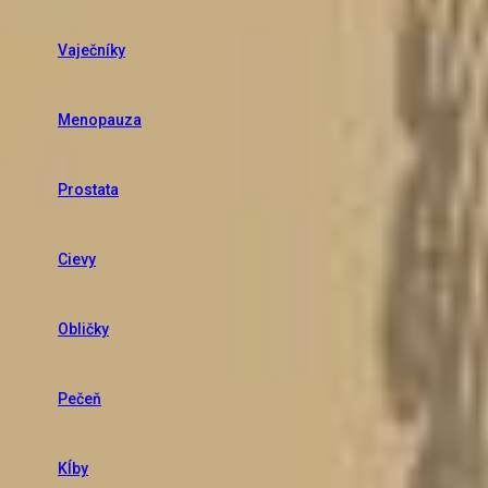
Vaječníky
Menopauza
Prostata
Cievy
Obličky
Pečeň
Kĺby