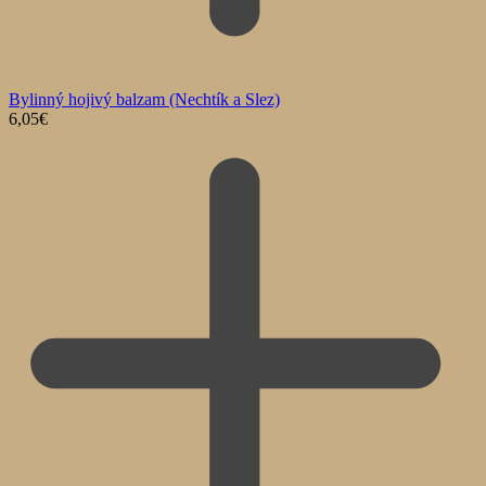
Bylinný hojivý balzam (Nechtík a Slez)
6,05
€