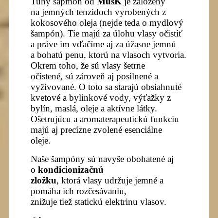
Tuhý šapmón od
MusK
je založený
na jemných tenzidoch vyrobených z
kokosového oleja (nejde teda o mydlový
šampón). Tie majú za úlohu vlasy očistiť
a práve im vďačíme aj za úžasne jemnú
a bohatú penu, ktorú na vlasoch vytvoria.
Okrem toho, že sú vlasy šetrne
očistené, sú zároveň aj posilnené a
vyživované. O toto sa starajú obsiahnuté
kvetové a bylinkové vody, výťažky z
bylín, maslá, oleje a aktívne látky.
Ošetrujúcu a aromaterapeutickú funkciu
majú aj precízne zvolené esenciálne
oleje.
Naše šampóny sú navyše obohatené aj
o
kondicionizačnú
zložku
, ktorá vlasy udržuje jemné a
pomáha ich rozčesávaniu,
znižuje tiež statickú elektrinu vlasov.