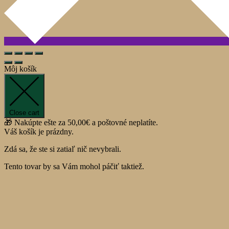
Môj košík
Close cart
🎁 Nakúpte ešte za
50,00
€
a poštovné neplatíte.
Váš košík je prázdny.
Zdá sa, že ste si zatiaľ nič nevybrali.
Tento tovar by sa Vám mohol páčiť taktiež.