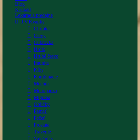
Blog
Kontakt
Lekárne a predajne
J.V.Kvapky
Chrípka
Cievy
Cukrovka
Hrdlo
Hrubé črevo
Imunita
Kĺby
Kombinácie
Mechúr
Menopauza
Migréna
Obličky
Pamäť
Pečeň
Prostata
Trávenie
Vaječníky