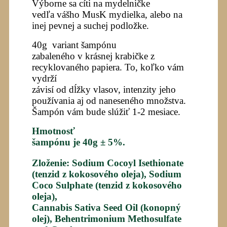
Výborne sa cíti na mydelničke
vedľa vášho MusK mydielka, alebo na
inej pevnej a suchej podložke.
40g variant šampónu
zabaleného v krásnej krabičke z
recyklovaného papiera. To, koľko vám
vydrží
závisí od dĺžky vlasov, intenzity jeho
používania aj od naneseného množstva.
Šampón vám bude slúžiť 1-2 mesiace.
Hmotnosť
šampónu
je 40g ± 5%.
Zloženie:
Sodium Cocoyl Isethionate
(tenzid z kokosového oleja), Sodium
Coco Sulphate (tenzid z kokosového
oleja),
Cannabis Sativa Seed Oil (konopný
olej), Behentrimonium Methosulfate