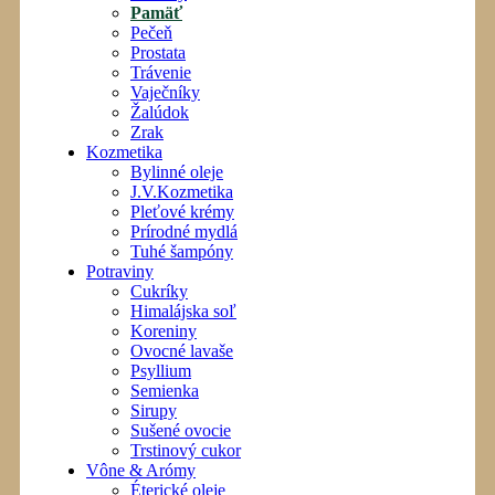
Pamäť
Pečeň
Prostata
Trávenie
Vaječníky
Žalúdok
Zrak
Kozmetika
Bylinné oleje
J.V.Kozmetika
Pleťové krémy
Prírodné mydlá
Tuhé šampóny
Potraviny
Cukríky
Himalájska soľ
Koreniny
Ovocné lavaše
Psyllium
Semienka
Sirupy
Sušené ovocie
Trstinový cukor
Vône & Arómy
Éterické oleje