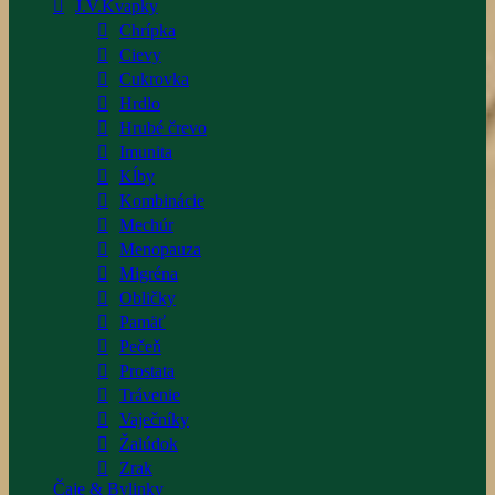
J.V.Kvapky
Chrípka
Cievy
Cukrovka
Hrdlo
Hrubé črevo
Imunita
Kĺby
Kombinácie
Mechúr
Menopauza
Migréna
Obličky
Pamäť
Pečeň
Prostata
Trávenie
Vaječníky
Žalúdok
Zrak
Čaje & Bylinky