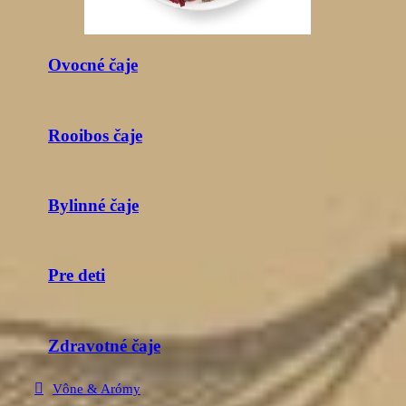
Ovocné čaje
Rooibos čaje
Bylinné čaje
Pre deti
Zdravotné čaje
Vône & Arómy