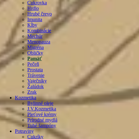
Cukrovka
Hrdlo
Hrubé črevo
Imunita
Kĺby
Kombinácie
Mechúr
Menopauza
Migréna
Obličky
Pamäť
Pečeň
Prostata
Trávenie
Vaječníky
Žalúdok
Zrak
Kozmetika
Bylinné oleje
J.V.Kozmetika
Pleťové krémy
Prírodné mydlá
Tuhé šampóny
Potraviny
Cukríky