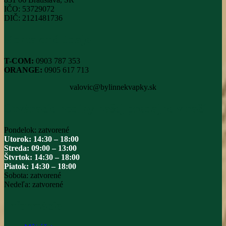
IČO: 53729072
DIČ: 2121481736
Kontaktné údaje
T-COM:
0903 787 353
ORANGE:
0905 617 713
valovic@bylinnekvapky.sk
Otváracie hodiny našej predajne v rači
Pondelok: zatvorené
Utorok: 14:30 – 18:00
Streda: 09:00 – 13:00
Štvrtok: 14:30 – 18:00
Piatok: 14:30 – 18:00
Sobota: zatvorené
Nedeľa: zatvorené
Informácie