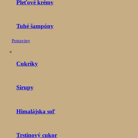
Pleťové krémy
Tuhé šampóny
Potraviny
Cukríky
Sirupy
Himalájska soľ
Trstinový cukor