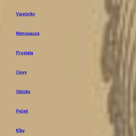
Vaječníky
Menopauza
Prostata
Cievy
Obličky
Pečeň
Kĺby