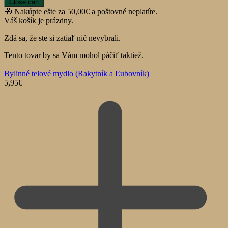
Close cart
🎁 Nakúpte ešte za
50,00
€
a poštovné neplatíte.
Váš košík je prázdny.
Zdá sa, že ste si zatiaľ nič nevybrali.
Tento tovar by sa Vám mohol páčiť taktiež.
Bylinné telové mydlo (Rakytník a Ľubovník)
5,95
€