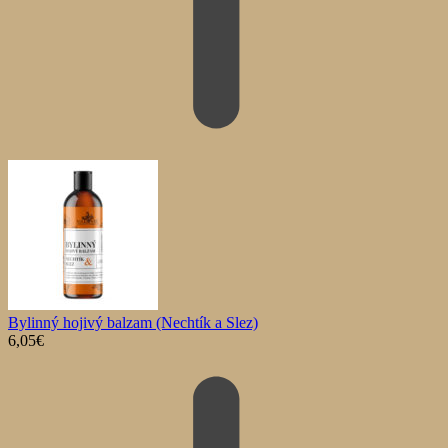
Bylinný hojivý balzam (Nechtík a Slez)
6,05
€