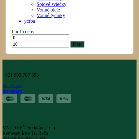
Sójové sviečky
Vonné oleje
Vonné tyčinky
yerba
Podľa ceny
Minimálna
Maximálna
cena
cena
Filter
INFOLINKA
+421 903 787 353
Facebook
Instagram
Firemné Údaje
VALOVIČ Predajňa s. r. o.
Remeselnícka 11, Rača
831 06 Bratislava, SR