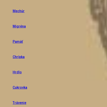
Mechúr
Migréna
Pamäť
Chrípka
Hrdlo
Cukrovka
Trávenie