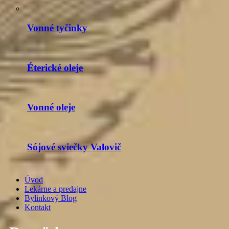
Vonné tyčinky
Éterické oleje
Vonné oleje
Sójové sviečky Valovič
Úvod
Lekárne a predajne
Bylinkový Blog
Kontakt