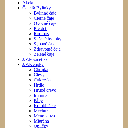
Akcia
Čaje & Bylinky
Bylinné čaje
Čierne čaje
Ovocné čaje
Pre deti
Rooibos
Sušené bylinky
Sypané čaje
Zdravotné čaje
Zelené čaje
J.V.kozmetika
J.V.Kvapky
Chrípka
Cievy
Cukrovka
Hrdlo
Hrubé črevo
Imunita
Kĺby
Kombinácie
Mechúr
Menopauza
Migréna
Obličky