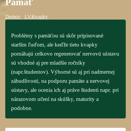
Pamäť
Domov
/
J.V.Kvapky
/
Pamäť
Problémy s pamäťou sú skôr pripisované
starším ľuďom, ale keďže tieto kvapky
pomáhajú celkovo regenerovať nervovú sústavu
sú vhodné aj pre mladšie ročníky
(napr.študentov). Výborné sú aj pri nadmernej
zábudlivosti, na podporu pamäte a nervovej
sústavy, ale ocenia ich aj práve študenti napr. pri
nárazovom učení na skúšky, maturity a
podobne.