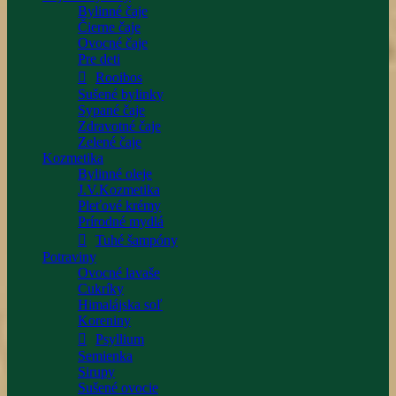
Bylinné čaje
Čierne čaje
Ovocné čaje
Pre deti
Rooibos
Sušené bylinky
Sypané čaje
Zdravotné čaje
Zelené čaje
Kozmetika
Bylinné oleje
J.V.Kozmetika
Pleťové krémy
Prírodné mydlá
Tuhé šampóny
Potraviny
Ovocné lavaše
Cukríky
Himalájska soľ
Koreniny
Psyllium
Semienka
Sirupy
Sušené ovocie