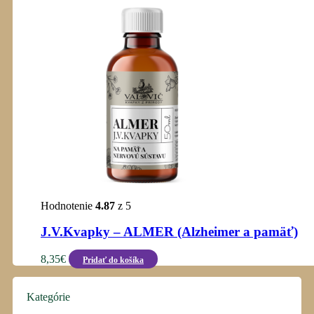
Hodnotenie
4.87
z 5
J.V.Kvapky – ALMER (Alzheimer a pamäť)
8,35
€
Pridať do košíka
Kategórie