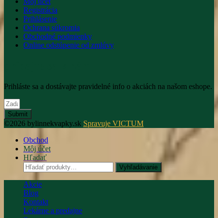
Môj účet
Registrácia
Prihlásenie
Ochrana súkromia
Obchodné podmienky
Online odstúpenie od zmlúvy
pridajte sa k nám
Prihláste sa a dostávajte pravidelné info o akciách na našom eshope.
Submit
©2026 bylinnekvapky.sk
Spravuje VICTUM
Obchod
Môj účet
Hľadať
Hľadať:
Vyhľadávanie
Akcie
Blog
Kontakt
Lekárne a predajne