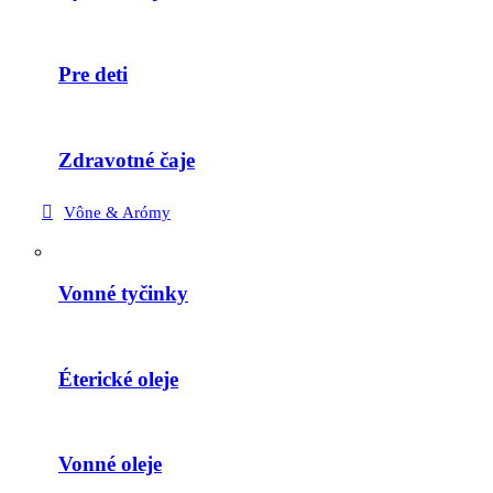
Pre deti
Zdravotné čaje
Vône & Arómy
Vonné tyčinky
Éterické oleje
Vonné oleje