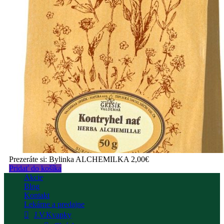
Prezeráte si:
Bylinka ALCHEMILKA
2,00
€
Pridať do košíka
Akcie
Blog
Kontakt
Lekárne a predajne
J.V.Kvapky