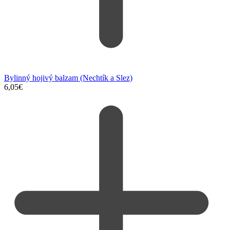
Bylinný hojivý balzam (Nechtík a Slez)
6,05
€