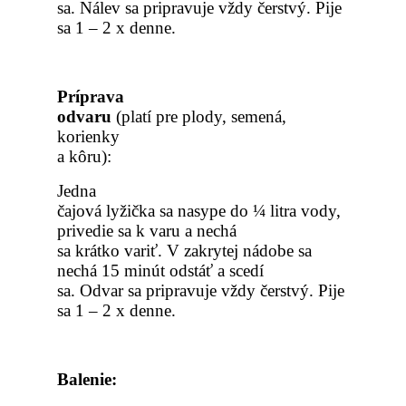
sa. Nálev sa pripravuje vždy čerstvý. Pije
sa 1 – 2 x denne.
Príprava
odvaru
(plat
í pre plody, semená,
korienky
a kôru):
Jedna
čajová lyžička sa nasype do ¼ litra vody,
privedie sa k varu a nechá
sa krátko variť. V zakrytej nádobe sa
nechá 15 minút odstáť a scedí
sa. Odvar sa pripravuje vždy čerstvý. Pije
sa 1 – 2 x denne.
Balenie
: