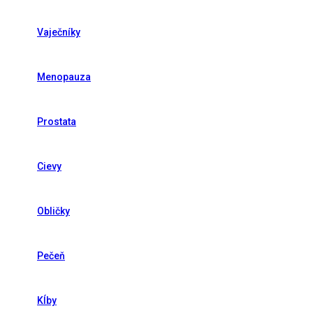
Vaječníky
Menopauza
Prostata
Cievy
Obličky
Pečeň
Kĺby