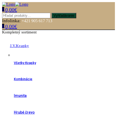
0,00
€
0
Menu
Hľadať:
Vyhľadávanie
Infolinka:
+421 905 617 713
0,00
€
0
Kompletný sortiment
J.V.Kvapky
Všetky Kvapky
Kombinácie
Imunita
Hrubé črevo