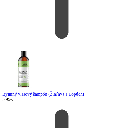
Bylinný vlasový šampón (Žihľava a Lopúch)
5,95
€