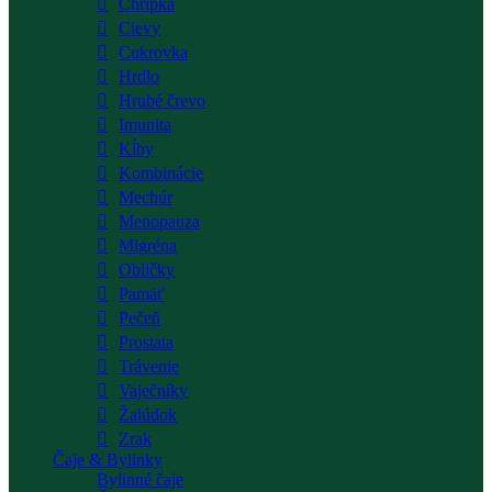
Chrípka
Cievy
Cukrovka
Hrdlo
Hrubé črevo
Imunita
Kĺby
Kombinácie
Mechúr
Menopauza
Migréna
Obličky
Pamäť
Pečeň
Prostata
Trávenie
Vaječníky
Žalúdok
Zrak
Čaje & Bylinky
Bylinné čaje