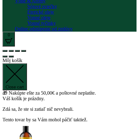
Vône & Arómy
Sójové sviečky
Éterické oleje
Vonné oleje
Vonné tyčinky
Online odstúpenie od zmlúvy
0
Môj košík
Close cart
🎁 Nakúpte ešte za
50,00
€
a poštovné neplatíte.
Váš košík je prázdny.
Zdá sa, že ste si zatiaľ nič nevybrali.
Tento tovar by sa Vám mohol páčiť taktiež.