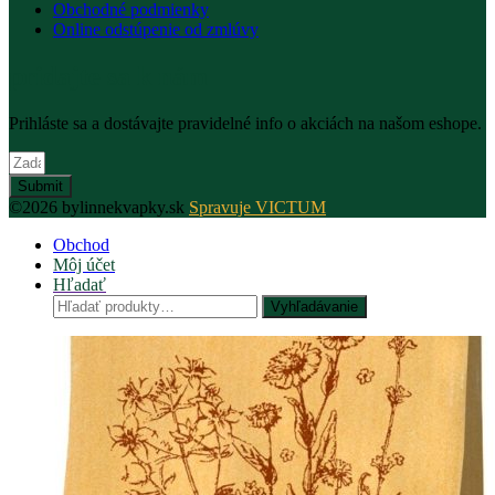
Obchodné podmienky
Online odstúpenie od zmlúvy
pridajte sa k nám
Prihláste sa a dostávajte pravidelné info o akciách na našom eshope.
Submit
©2026 bylinnekvapky.sk
Spravuje VICTUM
Obchod
Môj účet
Hľadať
Hľadať:
Vyhľadávanie