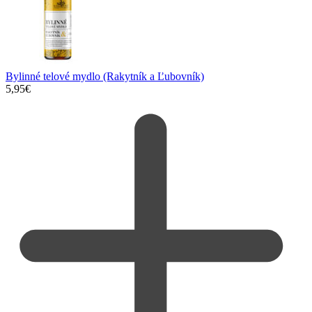
Bylinné telové mydlo (Rakytník a Ľubovník)
5,95
€