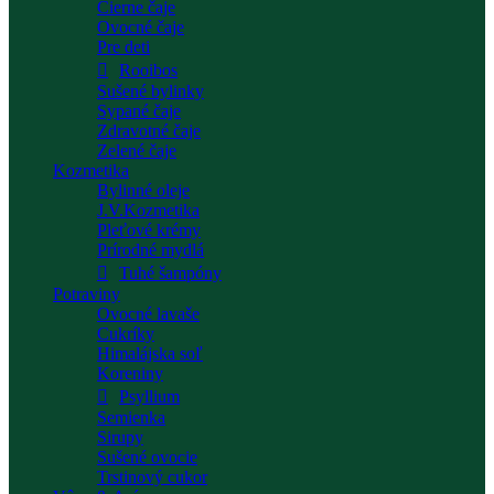
Čierne čaje
Ovocné čaje
Pre deti
Rooibos
Sušené bylinky
Sypané čaje
Zdravotné čaje
Zelené čaje
Kozmetika
Bylinné oleje
J.V.Kozmetika
Pleťové krémy
Prírodné mydlá
Tuhé šampóny
Potraviny
Ovocné lavaše
Cukríky
Himalájska soľ
Koreniny
Psyllium
Semienka
Sirupy
Sušené ovocie
Trstinový cukor