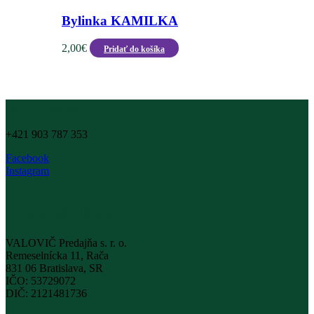
Bylinka KAMILKA
2,00
€
Pridať do košíka
INFOLINKA
+421 903 787 353
Facebook
Instagram
Firemné Údaje
VALOVIČ Predajňa s. r. o.
Remeselnícka 11, Rača
831 06 Bratislava, SR
IČO: 53729072
DIČ: 2121481736