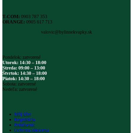
Kontaktné údaje
T-COM:
0903 787 353
ORANGE:
0905 617 713
valovic@bylinnekvapky.sk
Otváracie hodiny našej predajne v rači
Pondelok: zatvorené
Utorok: 14:30 – 18:00
Streda: 09:00 – 13:00
Štvrtok: 14:30 – 18:00
Piatok: 14:30 – 18:00
Sobota: zatvorené
Nedeľa: zatvorené
Informácie
Môj účet
Registrácia
Prihlásenie
Ochrana súkromia