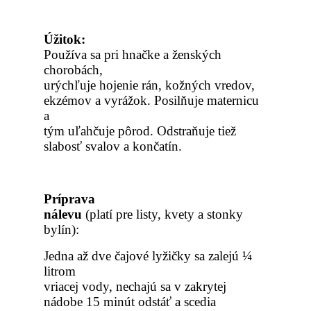
Úžitok:
Používa sa pri hnačke a ženských
chorobách,
urýchľuje hojenie rán, kožných vredov,
ekzémov a vyrážok. Posilňuje maternicu
a
tým uľahčuje pôrod. Odstraňuje tiež
slabosť svalov a končatín.
Príprava
nálevu
(plat
í pre listy, kvety a stonky
bylín
):
Jedna a
ž dve čajové lyžičky sa zalejú ¼
litrom
vriacej vody, nechajú sa v zakrytej
nádobe 15 minút odstáť a scedia