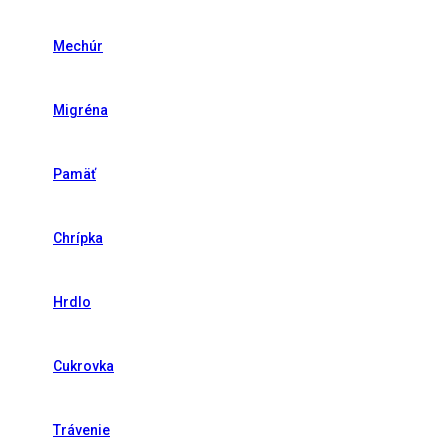
Mechúr
Migréna
Pamäť
Chrípka
Hrdlo
Cukrovka
Trávenie