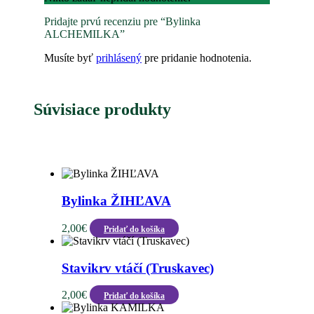
Pridajte prvú recenziu pre “Bylinka
ALCHEMILKA”
Musíte byť
prihlásený
pre pridanie hodnotenia.
Súvisiace produkty
Bylinka ŽIHĽAVA
2,00
€
Pridať do košíka
Stavikrv vtáčí (Truskavec)
2,00
€
Pridať do košíka