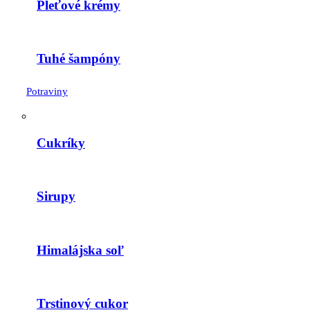
Pleťové krémy
Tuhé šampóny
Potraviny
Cukríky
Sirupy
Himalájska soľ
Trstinový cukor