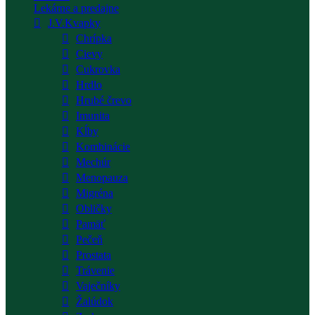
Lekárne a predajne
J.V.Kvapky
Chrípka
Cievy
Cukrovka
Hrdlo
Hrubé črevo
Imunita
Kĺby
Kombinácie
Mechúr
Menopauza
Migréna
Obličky
Pamäť
Pečeň
Prostata
Trávenie
Vaječníky
Žalúdok