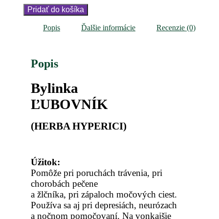
Bylinka
Pridať do košíka
ĽUBOVNÍK
Popis
Ďalšie informácie
Recenzie (0)
Popis
Bylinka
ĽUBOVNÍK
(HERBA HYPERICI)
Úžitok:
Pomôže pri poruchách trávenia, pri
chorobách pečene
a žlčníka, pri zápaloch močových ciest.
Používa sa aj pri depresiách, neurózach
a nočnom pomočovaní. Na vonkajšie