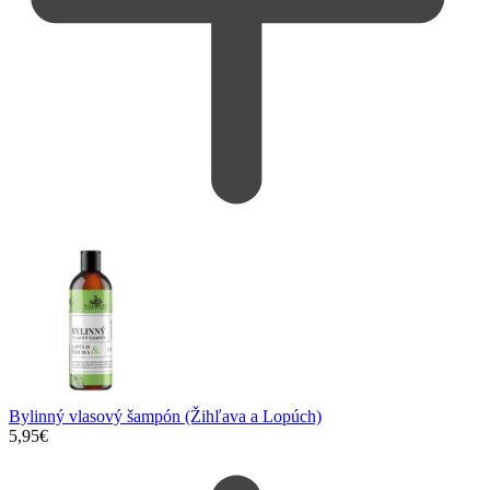
Bylinný vlasový šampón (Žihľava a Lopúch)
5,95
€