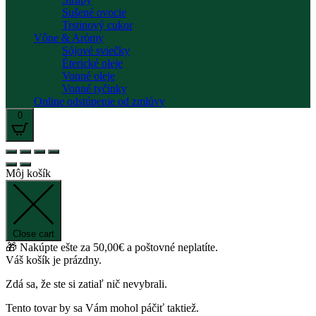
Sušené ovocie
Trstinový cukor
Vône & Arómy
Sójové sviečky
Éterické oleje
Vonné oleje
Vonné tyčinky
Online odstúpenie od zmlúvy
0
Môj košík
Close cart
🎁 Nakúpte ešte za
50,00
€
a poštovné neplatíte.
Váš košík je prázdny.
Zdá sa, že ste si zatiaľ nič nevybrali.
Tento tovar by sa Vám mohol páčiť taktiež.