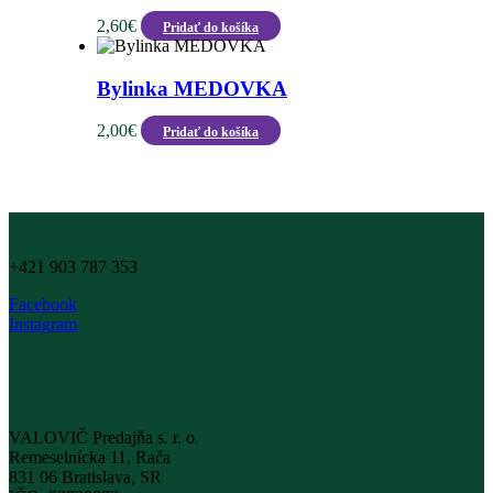
2,60
€
Pridať do košíka
Bylinka MEDOVKA
2,00
€
Pridať do košíka
INFOLINKA
+421 903 787 353
Facebook
Instagram
Firemné Údaje
VALOVIČ Predajňa s. r. o.
Remeselnícka 11, Rača
831 06 Bratislava, SR