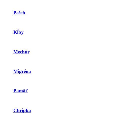
Pečeň
Kĺby
Mechúr
Migréna
Pamäť
Chrípka