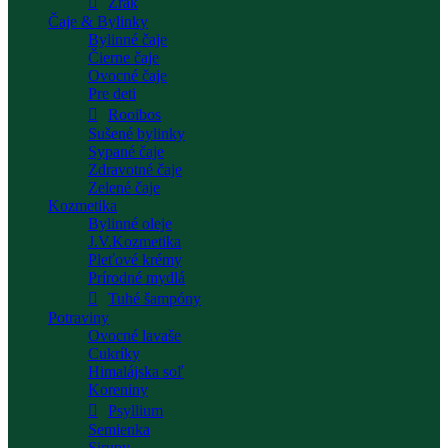
Zrak
Čaje & Bylinky
Bylinné čaje
Čierne čaje
Ovocné čaje
Pre deti
Rooibos
Sušené bylinky
Sypané čaje
Zdravotné čaje
Zelené čaje
Kozmetika
Bylinné oleje
J.V.Kozmetika
Pleťové krémy
Prírodné mydlá
Tuhé šampóny
Potraviny
Ovocné lavaše
Cukríky
Himalájska soľ
Koreniny
Psyllium
Semienka
Sirupy