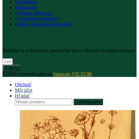
Registrácia
Prihlásenie
Ochrana súkromia
Obchodné podmienky
Online odstúpenie od zmlúvy
pridajte sa k nám
Prihláste sa a dostávajte pravidelné info o akciách na našom eshope.
Submit
©2026 bylinnekvapky.sk
Spravuje VICTUM
Obchod
Môj účet
Hľadať
Hľadať:
Vyhľadávanie