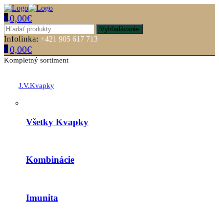
0,00
€
0
Menu
Hľadať:
Vyhľadávanie
Infolinka:
+421 905 617 713
0,00
€
0
Kompletný sortiment
J.V.Kvapky
Všetky Kvapky
Kombinácie
Imunita