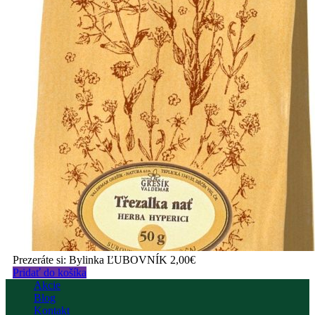
Prezeráte si:
Bylinka ĽUBOVNÍK
2,00
€
Pridať do košíka
Akcie
Blog
Kontakt