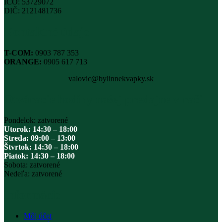
IČO: 53729072
DIČ: 2121481736
Kontaktné údaje
T-COM:
0903 787 353
ORANGE:
0905 617 713
valovic@bylinnekvapky.sk
Otváracie hodiny našej predajne v rači
Pondelok: zatvorené
Utorok: 14:30 – 18:00
Streda: 09:00 – 13:00
Štvrtok: 14:30 – 18:00
Piatok: 14:30 – 18:00
Sobota: zatvorené
Nedeľa: zatvorené
Informácie
Môj účet