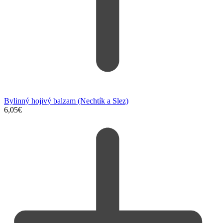
Bylinný hojivý balzam (Nechtík a Slez)
6,05
€