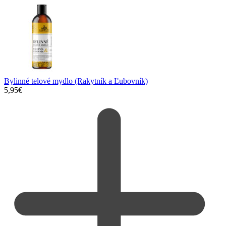
Bylinné telové mydlo (Rakytník a Ľubovník)
5,95
€