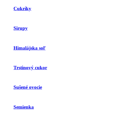
Cukríky
Sirupy
Himalájska soľ
Trstinový cukor
Sušené ovocie
Semienka