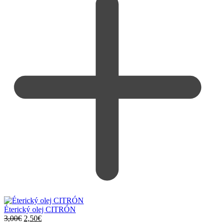
Éterický olej CITRÓN
Pôvodná
Aktuálna
3,00
€
2,50
€