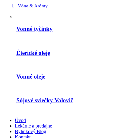
Vône & Arómy
Vonné tyčinky
Éterické oleje
Vonné oleje
Sójové sviečky Valovič
Úvod
Lekárne a predajne
Bylinkový Blog
Kontakt