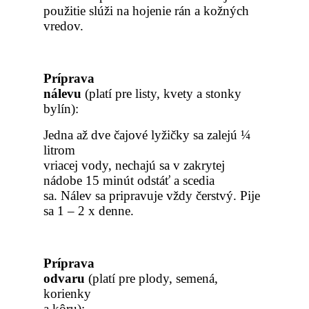
použitie slúži na hojenie rán a kožných
vredov.
Príprava
nálevu
(plat
í pre listy, kvety a stonky
bylín
):
Jedna a
ž dve čajové lyžičky sa zalejú ¼
litrom
vriacej vody, nechajú sa v zakrytej
nádobe 15 minút odstáť a scedia
sa. Nálev sa pripravuje vždy čerstvý. Pije
sa 1 – 2 x denne.
Príprava
odvaru
(plat
í pre plody, semená,
korienky
a kôru):