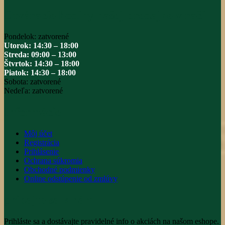
Otváracie hodiny našej predajne v rači
Pondelok: zatvorené
Utorok: 14:30 – 18:00
Streda: 09:00 – 13:00
Štvrtok: 14:30 – 18:00
Piatok: 14:30 – 18:00
Sobota: zatvorené
Nedeľa: zatvorené
Informácie
Môj účet
Registrácia
Prihlásenie
Ochrana súkromia
Obchodné podmienky
Online odstúpenie od zmlúvy
pridajte sa k nám
Prihláste sa a dostávajte pravidelné info o akciách na našom eshope.