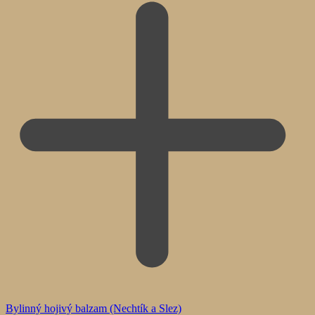
Bylinný hojivý balzam (Nechtík a Slez)