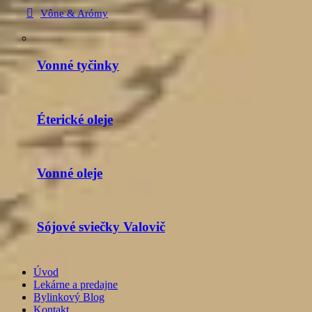
Vône & Arómy
Vonné tyčinky
Éterické oleje
Vonné oleje
Sójové sviečky Valovič
Úvod
Lekárne a predajne
Bylinkový Blog
Kontakt