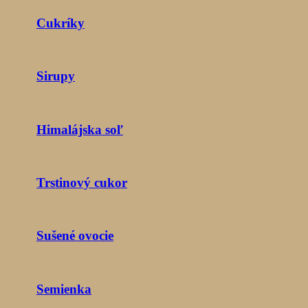
Cukríky
Sirupy
Himalájska soľ
Trstinový cukor
Sušené ovocie
Semienka