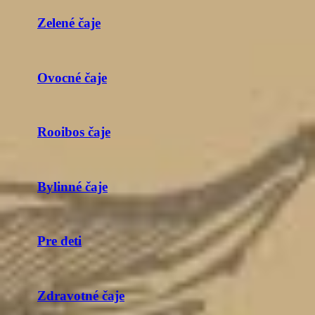
Zelené čaje
Ovocné čaje
Rooibos čaje
Bylinné čaje
Pre deti
Zdravotné čaje