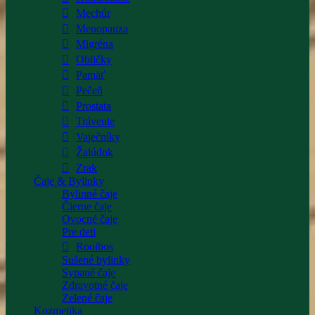
Mechúr
Menopauza
Migréna
Obličky
Pamäť
Pečeň
Prostata
Trávenie
Vaječníky
Žalúdok
Zrak
Čaje & Bylinky
Bylinné čaje
Čierne čaje
Ovocné čaje
Pre deti
Rooibos
Sušené bylinky
Sypané čaje
Zdravotné čaje
Zelené čaje
Kozmetika