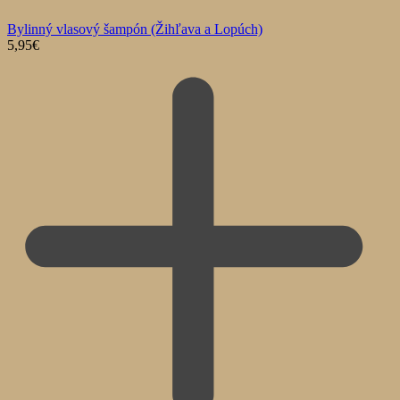
Bylinný vlasový šampón (Žihľava a Lopúch)
5,95
€