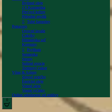
Bylinné oleje
J.V.Kozmetika
Pleťové krémy
Prírodné mydlá
Tuhé šampóny
Potraviny
Ovocné lavaše
Cukríky
Himalájska soľ
Koreniny
Psyllium
Semienka
Sirupy
Sušené ovocie
Trstinový cukor
Vône & Arómy
Sójové sviečky
Éterické oleje
Vonné oleje
Vonné tyčinky
Online odstúpenie od zmlúvy
0