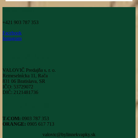
INFOLINKA
+421 903 787 353
Facebook
Instagram
Firemné Údaje
VALOVIČ Predajňa s. r. o.
Remeselnícka 11, Rača
831 06 Bratislava, SR
IČO: 53729072
DIČ: 2121481736
Kontaktné údaje
T-COM:
0903 787 353
ORANGE:
0905 617 713
valovic@bylinnekvapky.sk