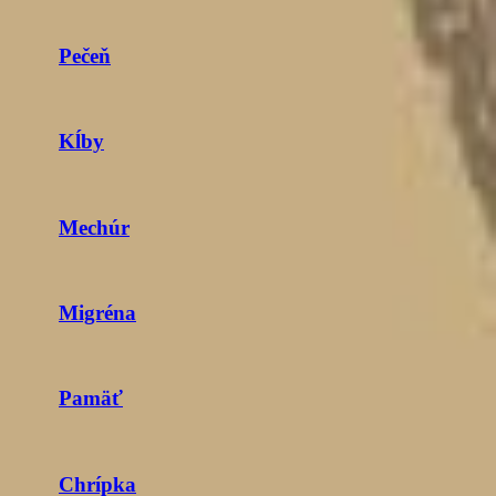
Pečeň
Kĺby
Mechúr
Migréna
Pamäť
Chrípka