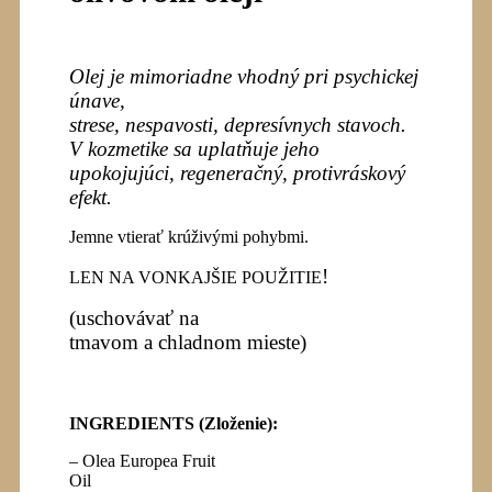
Olej je mimoriadne vhodný pri psychickej
únave,
strese, nespavosti, depresívnych stavoch.
V kozmetike sa uplatňuje jeho
upokojujúci, regeneračný, protivráskový
efekt.
Jemne vtierať krúživými pohybmi.
!
LEN NA VONKAJŠIE POUŽITIE
(uschov
ávať na
tmavom a chladnom mieste
)
INGREDIENTS
(
Zloženie):
– Olea Europea Fruit
Oil