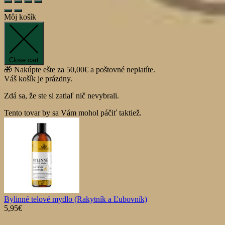
Môj košík
Close cart
🎁 Nakúpte ešte za
50,00
€
a poštovné neplatíte.
Váš košík je prázdny.
Zdá sa, že ste si zatiaľ nič nevybrali.
Tento tovar by sa Vám mohol páčiť taktiež.
Bylinné telové mydlo (Rakytník a Ľubovník)
5,95
€