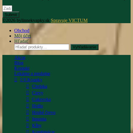
Submit
©2026 bylinnekvapky.sk
Spravuje VICTUM
Obchod
Môj účet
Hľadať
Hľadať:
Vyhľadávanie
Akcie
Blog
Kontakt
Lekárne a predajne
J.V.Kvapky
Chrípka
Cievy
Cukrovka
Hrdlo
Hrubé črevo
Imunita
Kĺby
Kombinácie