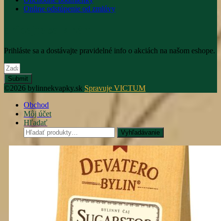
Online odstúpenie od zmlúvy
pridajte sa k nám
Prihláste sa a dostávajte pravidelné info o akciách na našom eshope.
Submit
©2026 bylinnekvapky.sk
Spravuje VICTUM
Obchod
Môj účet
Hľadať
Hľadať:
Vyhľadávanie