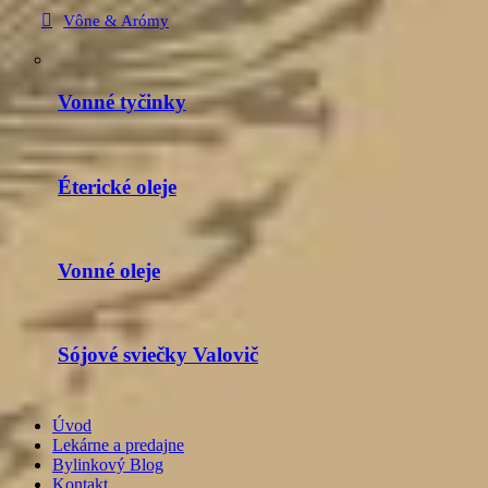
Vône & Arómy
Vonné tyčinky
Éterické oleje
Vonné oleje
Sójové sviečky Valovič
Úvod
Lekárne a predajne
Bylinkový Blog
Kontakt