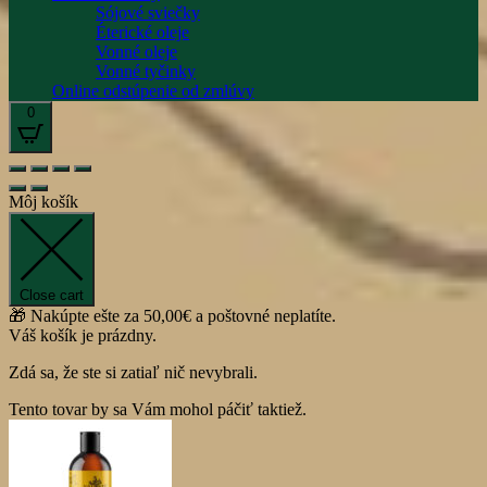
Sójové sviečky
Éterické oleje
Vonné oleje
Vonné tyčinky
Online odstúpenie od zmlúvy
0
Môj košík
Close cart
🎁 Nakúpte ešte za
50,00
€
a poštovné neplatíte.
Váš košík je prázdny.
Zdá sa, že ste si zatiaľ nič nevybrali.
Tento tovar by sa Vám mohol páčiť taktiež.