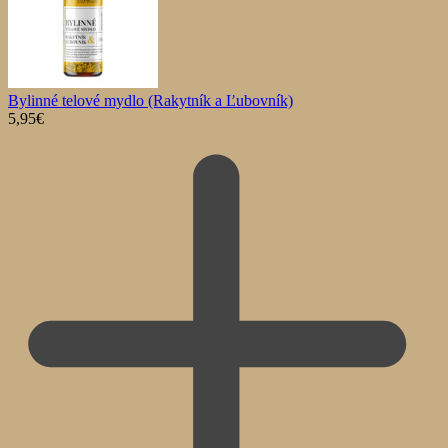
Bylinné telové mydlo (Rakytník a Ľubovník)
5,95
€