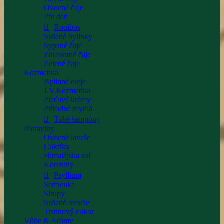
Ovocné čaje
Pre deti
Rooibos
Sušené bylinky
Sypané čaje
Zdravotné čaje
Zelené čaje
Kozmetika
Bylinné oleje
J.V.Kozmetika
Pleťové krémy
Prírodné mydlá
Tuhé šampóny
Potraviny
Ovocné lavaše
Cukríky
Himalájska soľ
Koreniny
Psyllium
Semienka
Sirupy
Sušené ovocie
Trstinový cukor
Vône & Arómy