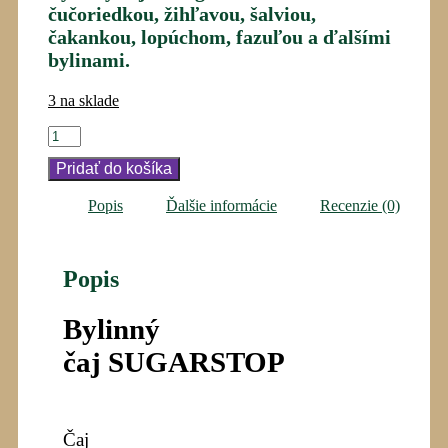
čučoriedkou, žihľavou, šalviou,
čakankou, lopúchom, fazuľou a ďalšími
bylinami.
3 na sklade
množstvo
SUGARSTOP
Pridať do košíka
(pre
diabetikov)
Popis
Ďalšie informácie
Recenzie (0)
Popis
Bylinný
čaj SUGARSTOP
Čaj