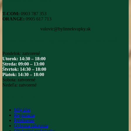
Kontaktné údaje
T-COM:
0903 787 353
ORANGE:
0905 617 713
valovic@bylinnekvapky.sk
Otváracie hodiny našej predajne v rači
Pondelok: zatvorené
Utorok: 14:30 – 18:00
Streda: 09:00 – 13:00
Štvrtok: 14:30 – 18:00
Piatok: 14:30 – 18:00
Sobota: zatvorené
Nedeľa: zatvorené
Informácie
Môj účet
Registrácia
Prihlásenie
Ochrana súkromia
Obchodné podmienky