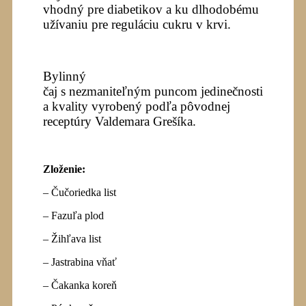
vhodný pre diabetikov a ku dlhodobému
užívaniu pre reguláciu cukru v krvi.
Bylinný
čaj s nezmaniteľným puncom jedinečnosti
a kvality vyrobený podľa pôvodnej
receptúry Valdemara Grešíka
.
Zloženie
:
– Č
učoriedka list
– Fazuľa plod
–
Ž
ihľava list
– Jastrabina vňa
ť
–
Č
akanka koreň