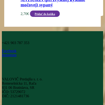
močovej) sypaný
2,70
€
Pridať do košíka
INFOLINKA
+421 903 787 353
Facebook
Instagram
Firemné Údaje
VALOVIČ Predajňa s. r. o.
Remeselnícka 11, Rača
831 06 Bratislava, SR
IČO: 53729072
DIČ: 2121481736