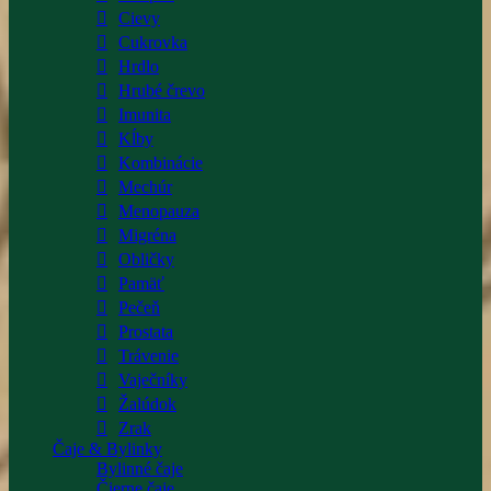
Cievy
Cukrovka
Hrdlo
Hrubé črevo
Imunita
Kĺby
Kombinácie
Mechúr
Menopauza
Migréna
Obličky
Pamäť
Pečeň
Prostata
Trávenie
Vaječníky
Žalúdok
Zrak
Čaje & Bylinky
Bylinné čaje
Čierne čaje