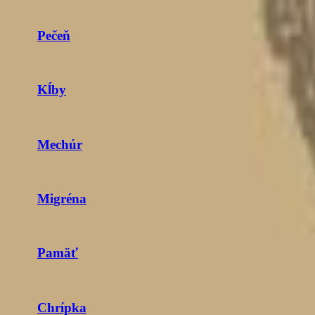
Pečeň
Kĺby
Mechúr
Migréna
Pamäť
Chrípka