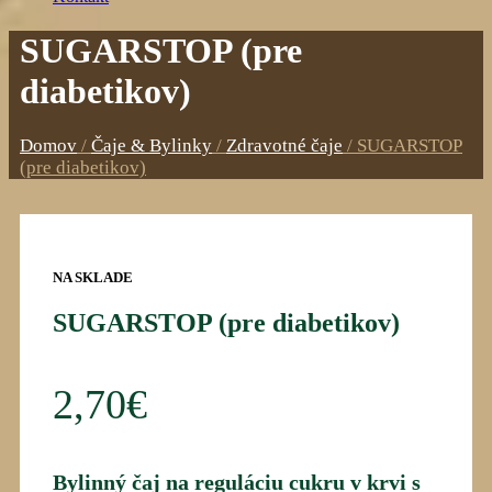
SUGARSTOP (pre
diabetikov)
Domov
/
Čaje & Bylinky
/
Zdravotné čaje
/
SUGARSTOP
(pre diabetikov)
NA SKLADE
SUGARSTOP (pre diabetikov)
2,70
€
Bylinný čaj na reguláciu cukru v krvi s