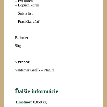
– Pýr koreň
– Lopúch koreň
–
Š
alvia list
– Praslička vňať
Balenie:
50g
Výrobca
:
Valdemar Grešík – Natura
Ďalšie informácie
Hmotnosť
0,058 kg