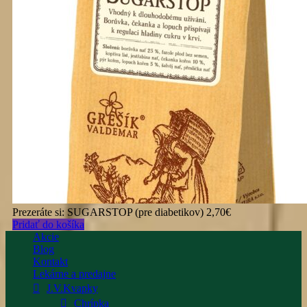
Prezeráte si:
SUGARSTOP (pre diabetikov)
2,70
€
Pridať do košíka
Akcie
Blog
Kontakt
Lekárne a predajne
J.V.Kvapky
Chrípka