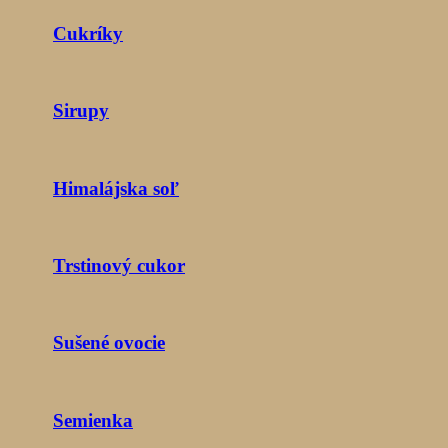
Cukríky
Sirupy
Himalájska soľ
Trstinový cukor
Sušené ovocie
Semienka