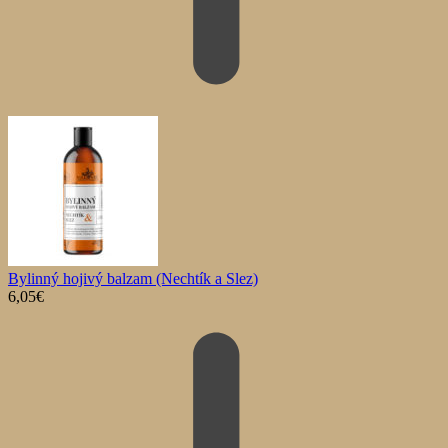
Bylinný hojivý balzam (Nechtík a Slez)
6,05
€