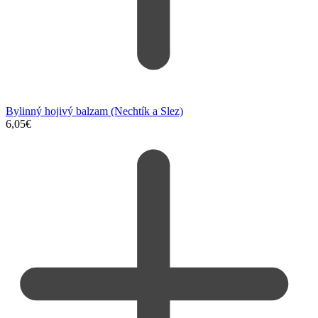
Bylinný hojivý balzam (Nechtík a Slez)
6,05
€