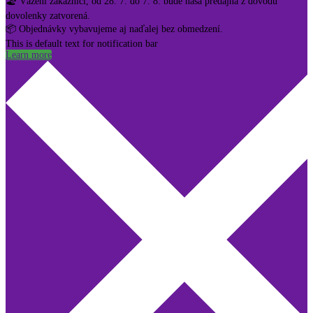
🏖️ Vážení zákazníci, od 28. 7. do 7. 8. bude naša predajňa z dôvodu
dovolenky zatvorená.
📦 Objednávky vybavujeme aj naďalej bez obmedzení.
This is default text for notification bar
Learn more