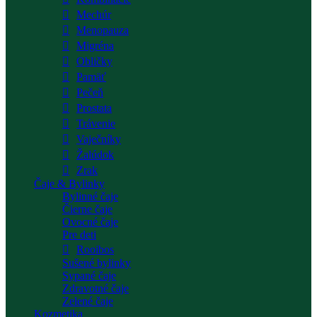
Mechúr
Menopauza
Migréna
Obličky
Pamäť
Pečeň
Prostata
Trávenie
Vaječníky
Žalúdok
Zrak
Čaje & Bylinky
Bylinné čaje
Čierne čaje
Ovocné čaje
Pre deti
Rooibos
Sušené bylinky
Sypané čaje
Zdravotné čaje
Zelené čaje
Kozmetika