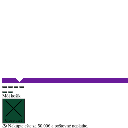
Môj košík
Close cart
🎁 Nakúpte ešte za
50,00
€
a poštovné neplatíte.