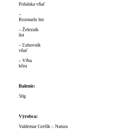
Pohánka vňať
–
Rozmarín list
– Železník
list
– Ľubovník
vňať
– Vŕba
kôra
Balenie:
50g
Výrobca
:
Valdemar Grešík – Natura