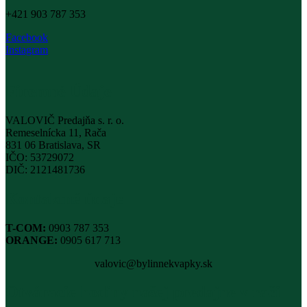
+421 903 787 353
Facebook
Instagram
Firemné Údaje
VALOVIČ Predajňa s. r. o.
Remeselnícka 11, Rača
831 06 Bratislava, SR
IČO: 53729072
DIČ: 2121481736
Kontaktné údaje
T-COM:
0903 787 353
ORANGE:
0905 617 713
valovic@bylinnekvapky.sk
Otváracie hodiny našej predajne v rači