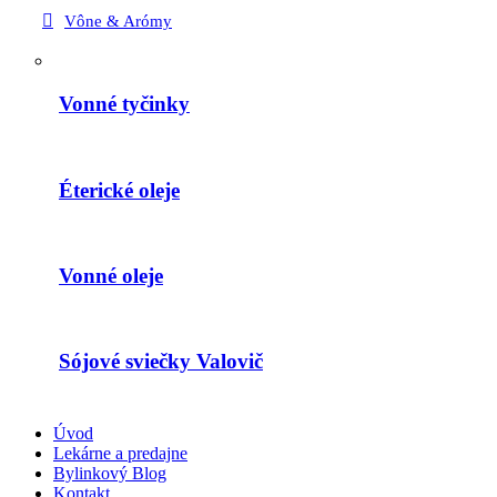
Vône & Arómy
Vonné tyčinky
Éterické oleje
Vonné oleje
Sójové sviečky Valovič
Úvod
Lekárne a predajne
Bylinkový Blog
Kontakt