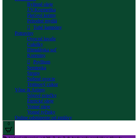
Bylinné oleje
J.V.Kozmetika
Pleťové krémy
Prírodné mydlá
Tuhé šampóny
Potraviny
Ovocné lavaše
Cukríky
Himalájska soľ
Koreniny
Psyllium
Semienka
Sirupy
Sušené ovocie
Trstinový cukor
Vône & Arómy
Sójové sviečky
Éterické oleje
Vonné oleje
Vonné tyčinky
Online odstúpenie od zmlúvy
0