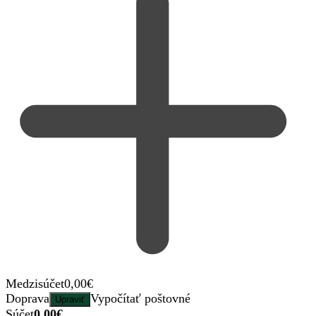
Medzisúčet
0,00
€
Doprava
Vypočítať poštovné
Upraviť
Súčet
0,00
€