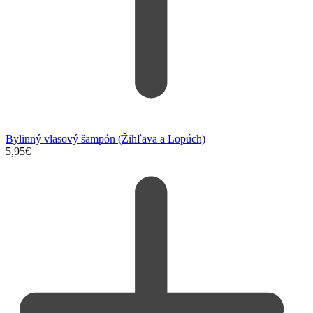
Bylinný vlasový šampón (Žihľava a Lopúch)
5,95
€