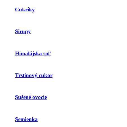
Cukríky
Sirupy
Himalájska soľ
Trstinový cukor
Sušené ovocie
Semienka