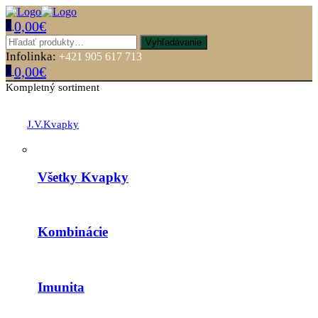
0,00
€
0
Menu
Hľadať:
Vyhľadávanie
Infolinka:
+421 905 617 713
0,00
€
0
Kompletný sortiment
J.V.Kvapky
Všetky Kvapky
Kombinácie
Imunita