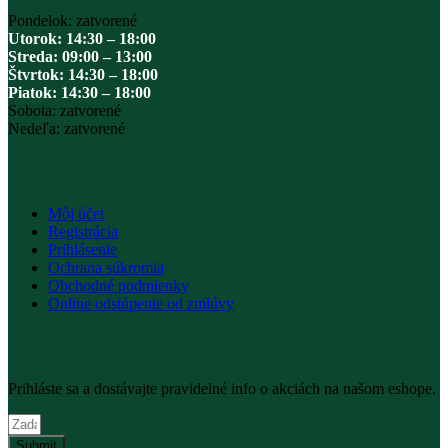
Pondelok: zatvorené
Utorok: 14:30 – 18:00
Streda: 09:00 – 13:00
Štvrtok: 14:30 – 18:00
Piatok: 14:30 – 18:00
Sobota: zatvorené
Nedeľa: zatvorené
Informácie
Môj účet
Registrácia
Prihlásenie
Ochrana súkromia
Obchodné podmienky
Online odstúpenie od zmlúvy
pridajte sa k nám
Prihláste sa a dostávajte pravidelné info o akciách na našom eshope.
Submit