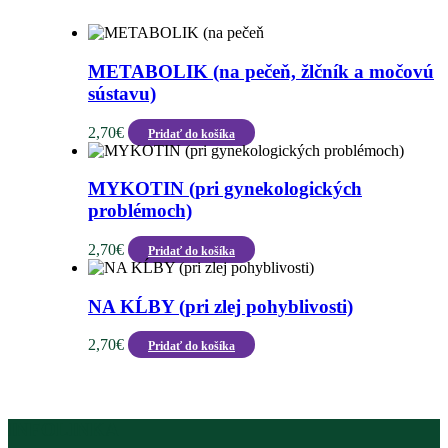
METABOLIK (na pečeň, žlčník a močovú
sústavu)
2,70
€
Pridať do košíka
MYKOTIN (pri gynekologických
problémoch)
2,70
€
Pridať do košíka
NA KĹBY (pri zlej pohyblivosti)
2,70
€
Pridať do košíka
INFOLINKA