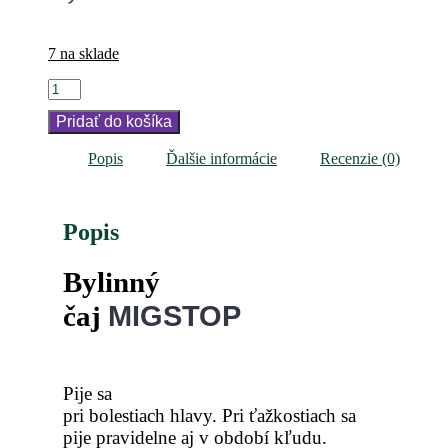
7 na sklade
množstvo
MIGSTOP
Pridať do košíka
(proti
bolesti
hlavy)
Popis
Ďalšie informácie
Recenzie (0)
Popis
Bylinný
MIGSTOP
čaj
Pije sa
pri bolestiach hlavy. Pri ťažkostiach sa
pije pravidelne aj v období kľudu.