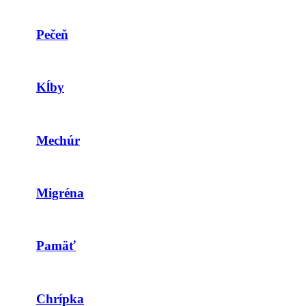
Pečeň
Kĺby
Mechúr
Migréna
Pamäť
Chrípka