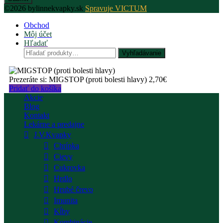
©2026 bylinnekvapky.sk
Spravuje VICTUM
Obchod
Môj účet
Hľadať
Hľadať:
Vyhľadávanie
Prezeráte si:
MIGSTOP (proti bolesti hlavy)
2,70
€
Pridať do košíka
Akcie
Blog
Kontakt
Lekárne a predajne
J.V.Kvapky
Chrípka
Cievy
Cukrovka
Hrdlo
Hrubé črevo
Imunita
Kĺby
Kombinácie