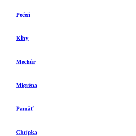
Pečeň
Kĺby
Mechúr
Migréna
Pamäť
Chrípka