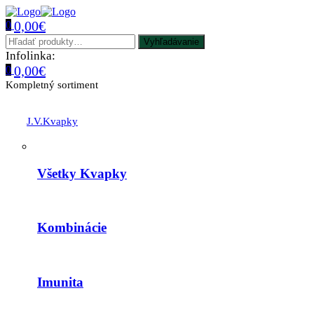
0,00
€
0
Menu
Hľadať:
Vyhľadávanie
Infolinka:
+421 905 617 713
0,00
€
0
Kompletný sortiment
J.V.Kvapky
Všetky Kvapky
Kombinácie
Imunita