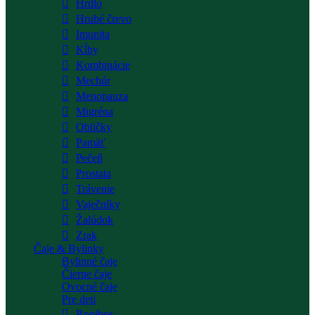
Hrdlo
Hrubé črevo
Imunita
Kĺby
Kombinácie
Mechúr
Menopauza
Migréna
Obličky
Pamäť
Pečeň
Prostata
Trávenie
Vaječníky
Žalúdok
Zrak
Čaje & Bylinky
Bylinné čaje
Čierne čaje
Ovocné čaje
Pre deti
Rooibos