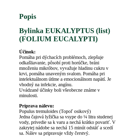
Popis
Bylinka EUKALYPTUS (list)
(FOLIUM EUCALYPTI)
Účinok:
Pomáha pri dýchacích problémoch, zlepšuje
odkašliavanie, pôsobí proti horúčke, bráni
množeniu mikróbov, vyvažuje hladinu cukru v
krvi, pomáha unaveným svalom. Pomáha pri
intelektuálnom útlme a emocionálnom napätí. Je
vhodný na infekcie, angínu.
Uvádzané účinky boli všeobecne známe v
minulosti.
Príprava nálevu:
Populus tremuloides (Topoľ osikový)
Jedna čajová lyžička sa vsype do ¼ litra studenej
vody, privedie sa k varu a nechá krátko povariť. V
zakrytej nádobe sa nechá 15 minút odstáť a scedí
sa. Nálev sa pripravuje vždy čerstvý.