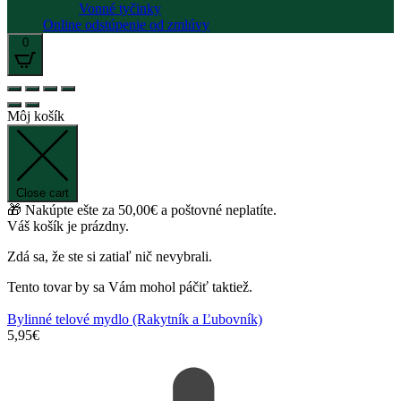
Vonné tyčinky
Online odstúpenie od zmlúvy
0
Môj košík
Close cart
🎁 Nakúpte ešte za
50,00
€
a poštovné neplatíte.
Váš košík je prázdny.
Zdá sa, že ste si zatiaľ nič nevybrali.
Tento tovar by sa Vám mohol páčiť taktiež.
Bylinné telové mydlo (Rakytník a Ľubovník)
5,95
€