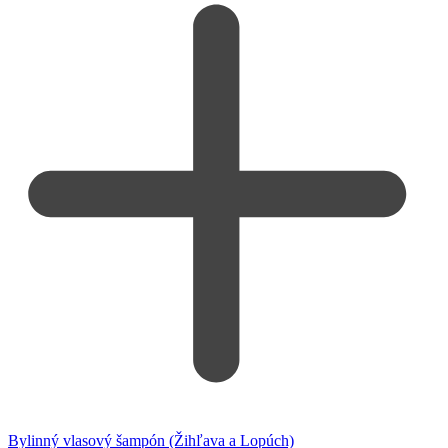
Bylinný vlasový šampón (Žihľava a Lopúch)