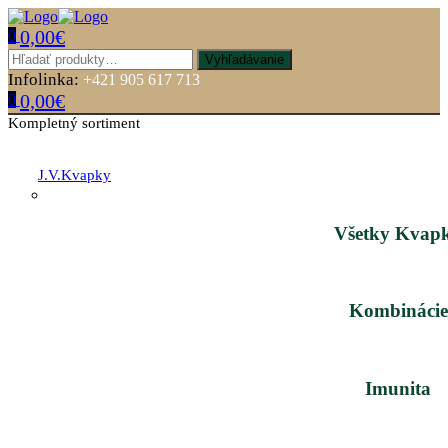
0,00
€
0
Vyhľadávanie
Infolinka:
+421 905 617 713
0,00
€
0
Kompletný sortiment
J.V.Kvapky
Všetky Kvap
Kombinácie
Imunita