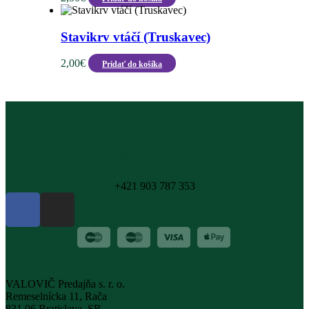
Stavikrv vtáčí (Truskavec)
2,00
€
Pridať do košíka
INFOLINKA
+421 903 787 353
Firemné Údaje
VALOVIČ Predajňa s. r. o.
Remeselnícka 11, Rača
831 06 Bratislava, SR