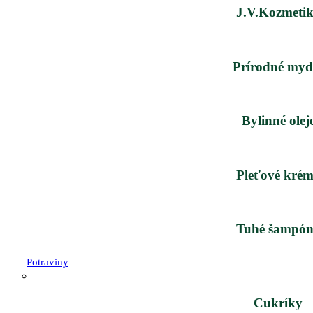
J.V.Kozmeti
Prírodné myd
Bylinné olej
Pleťové kré
Tuhé šampó
Potraviny
Cukríky