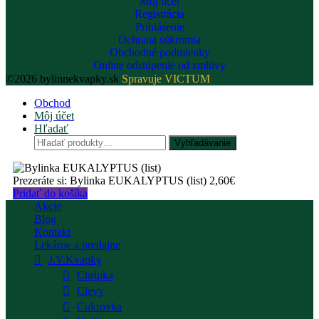
Môj účet
Registrácia
Prihlásenie
Ochrana súkromia
Obchodné podmienky
Online odstúpenie od zmlúvy
©2026 bylinnekvapky.sk
Spravuje VICTUM
Obchod
Môj účet
Hľadať
Vyhľadávanie
Prezeráte si:
Bylinka EUKALYPTUS (list)
2,60
€
Pridať do košíka
Akcie
Blog
Kontakt
Lekárne a predajne
J.V.Kvapky
Chrípka
Cievy
Cukrovka