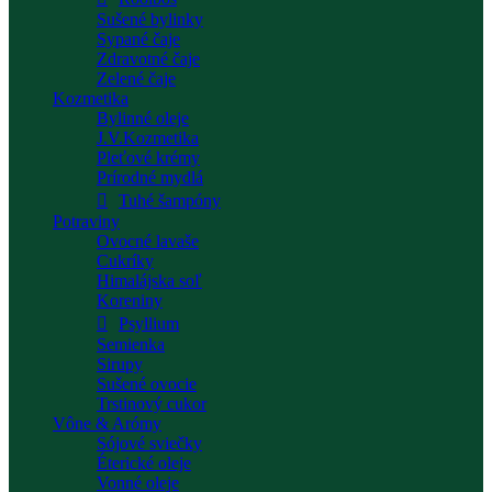
Sušené bylinky
Sypané čaje
Zdravotné čaje
Zelené čaje
Kozmetika
Bylinné oleje
J.V.Kozmetika
Pleťové krémy
Prírodné mydlá
Tuhé šampóny
Potraviny
Ovocné lavaše
Cukríky
Himalájska soľ
Koreniny
Psyllium
Semienka
Sirupy
Sušené ovocie
Trstinový cukor
Vône & Arómy
Sójové sviečky
Éterické oleje
Vonné oleje