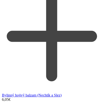
Bylinný hojivý balzam (Nechtík a Slez)
6,05
€