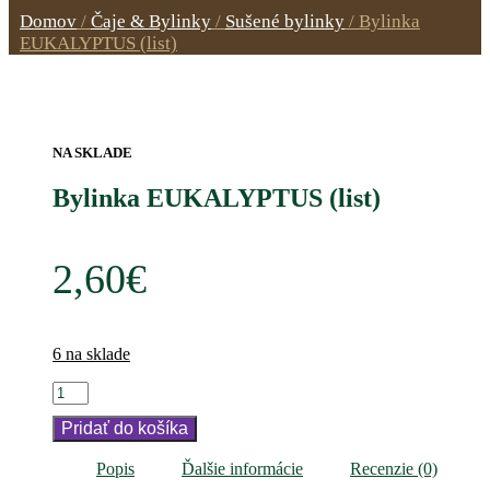
Domov
/
Čaje & Bylinky
/
Sušené bylinky
/
Bylinka
EUKALYPTUS (list)
NA SKLADE
Bylinka EUKALYPTUS (list)
2,60
€
6 na sklade
Pridať do košíka
Popis
Ďalšie informácie
Recenzie (0)