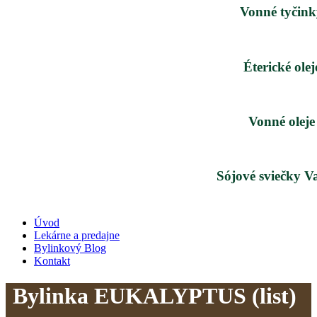
Vonné tyčink
Éterické olej
Vonné oleje
Sójové sviečky V
Úvod
Lekárne a predajne
Bylinkový Blog
Kontakt
Bylinka EUKALYPTUS (list)