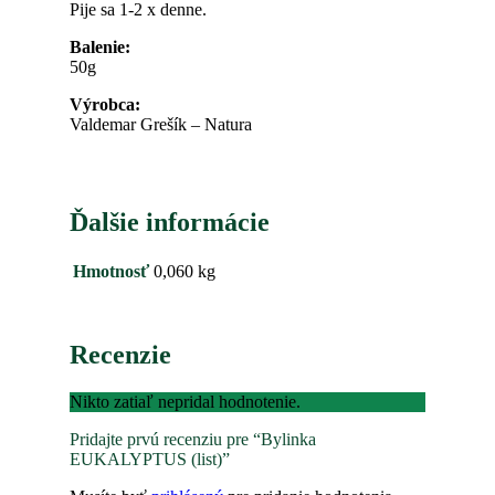
Pije sa 1-2 x denne.
Balenie:
50g
Výrobca:
Valdemar Grešík – Natura
Ďalšie informácie
Hmotnosť
0,060 kg
Recenzie
Nikto zatiaľ nepridal hodnotenie.
Pridajte prvú recenziu pre “Bylinka
EUKALYPTUS (list)”