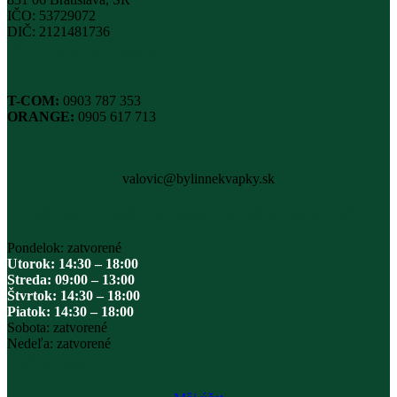
IČO: 53729072
DIČ: 2121481736
Kontaktné údaje
T-COM:
0903 787 353
ORANGE:
0905 617 713
valovic@bylinnekvapky.sk
Otváracie hodiny našej predajne v rači
Pondelok: zatvorené
Utorok: 14:30 – 18:00
Streda: 09:00 – 13:00
Štvrtok: 14:30 – 18:00
Piatok: 14:30 – 18:00
Sobota: zatvorené
Nedeľa: zatvorené
Informácie