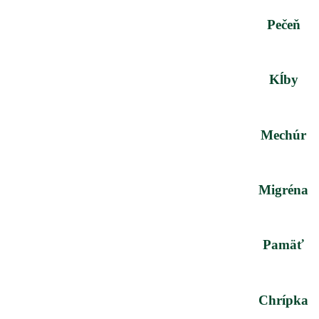
Pečeň
Kĺby
Mechúr
Migréna
Pamäť
Chrípka