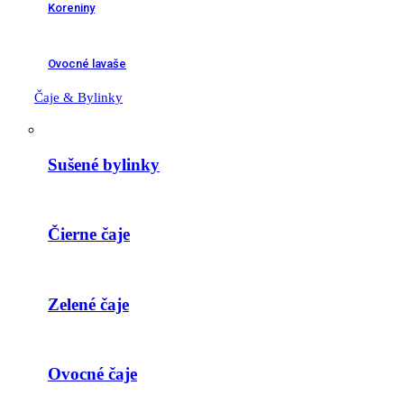
Koreniny
Ovocné lavaše
Čaje & Bylinky
Sušené bylinky
Čierne čaje
Zelené čaje
Ovocné čaje