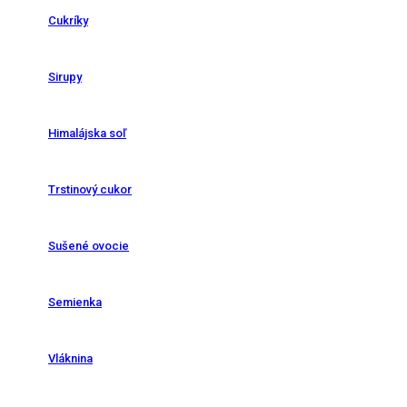
Cukríky
Sirupy
Himalájska soľ
Trstinový cukor
Sušené ovocie
Semienka
Vláknina