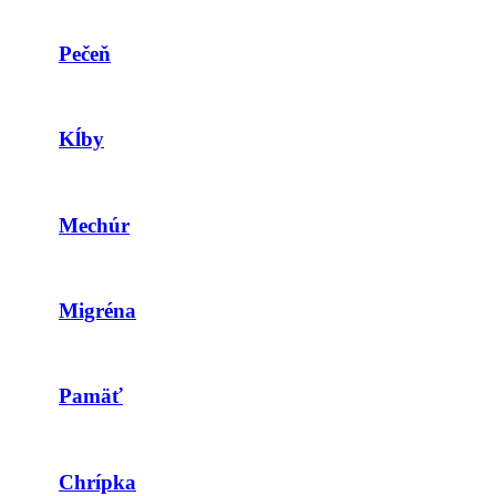
Pečeň
Kĺby
Mechúr
Migréna
Pamäť
Chrípka