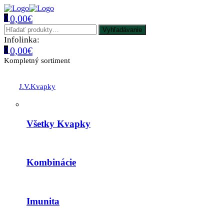
0,00
€
0
Menu
Hľadať:
Vyhľadávanie
Infolinka:
+421 905 617 713
0,00
€
0
Kompletný sortiment
J.V.Kvapky
Všetky Kvapky
Kombinácie
Imunita