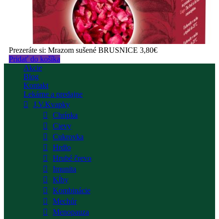
Prezeráte si:
Mrazom sušené BRUSNICE
3,80
€
Pridať do košíka
Akcie
Blog
Kontakt
Lekárne a predajne
J.V.Kvapky
Chrípka
Cievy
Cukrovka
Hrdlo
Hrubé črevo
Imunita
Kĺby
Kombinácie
Mechúr
Menopauza