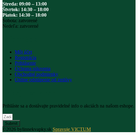
Streda: 09:00 – 13:00
Štvrtok: 14:30 – 18:00
Piatok: 14:30 – 18:00
Sobota: zatvorené
Nedeľa: zatvorené
Informácie
Môj účet
Registrácia
Prihlásenie
Ochrana súkromia
Obchodné podmienky
Online odstúpenie od zmlúvy
pridajte sa k nám
Prihláste sa a dostávajte pravidelné info o akciách na našom eshope.
Submit
©2026 bylinnekvapky.sk
Spravuje VICTUM