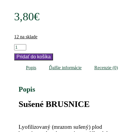
3,80
€
12 na sklade
množstvo
Mrazom
Pridať do košíka
sušené
BRUSNICE
Popis
Ďalšie informácie
Recenzie (0)
Popis
Sušené BRUSNICE
Lyofilizovaný (mrazom sušený) plod