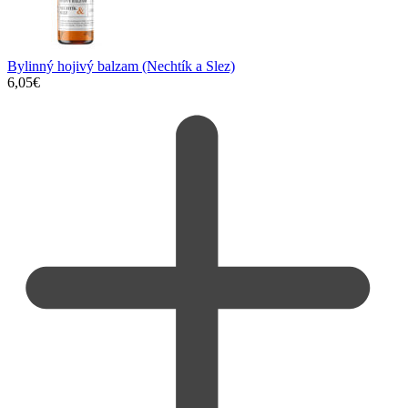
Bylinný hojivý balzam (Nechtík a Slez)
6,05
€