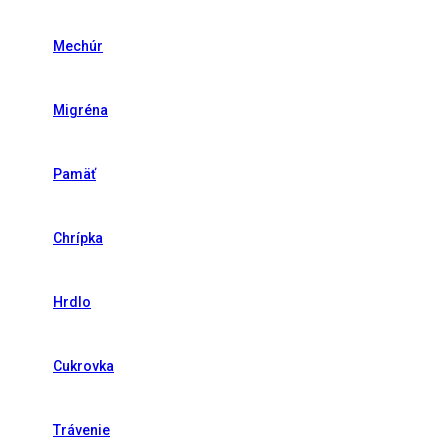
Mechúr
Migréna
Pamäť
Chrípka
Hrdlo
Cukrovka
Trávenie