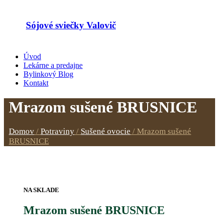
Sójové sviečky Valovič
Úvod
Lekárne a predajne
Bylinkový Blog
Kontakt
Mrazom sušené BRUSNICE
Domov
/
Potraviny
/
Sušené ovocie
/
Mrazom sušené
BRUSNICE
NA SKLADE
Mrazom sušené BRUSNICE