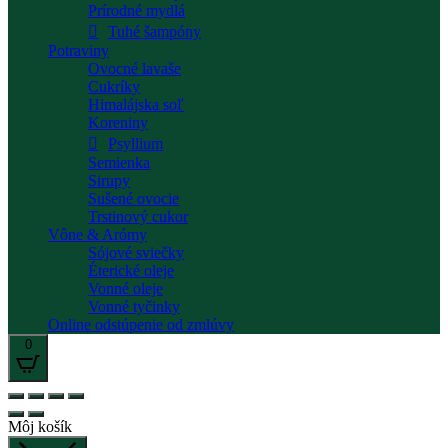
Prírodné mydlá
Tuhé šampóny
Potraviny
Ovocné lavaše
Cukríky
Himalájska soľ
Koreniny
Psyllium
Semienka
Sirupy
Sušené ovocie
Trstinový cukor
Vône & Arómy
Sójové sviečky
Éterické oleje
Vonné oleje
Vonné tyčinky
Online odstúpenie od zmlúvy
0
Môj košík