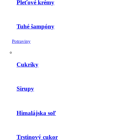
Pleťové krémy
Tuhé šampóny
Potraviny
Cukríky
Sirupy
Himalájska soľ
Trstinový cukor