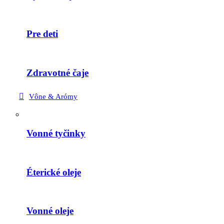
Pre deti
Zdravotné čaje
Vône & Arómy
Vonné tyčinky
Éterické oleje
Vonné oleje