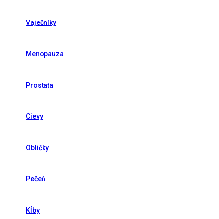
Vaječníky
Menopauza
Prostata
Cievy
Obličky
Pečeň
Kĺby