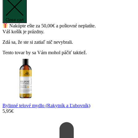
Close cart
Nakúpte ešte za
50,00
€
a poštovné neplatíte.
Váš košík je prázdny.
Zdá sa, že ste si zatiaľ nič nevybrali.
Tento tovar by sa Vám mohol páčiť taktiež.
Bylinné telové mydlo (Rakytník a Ľubovník)
5,95
€