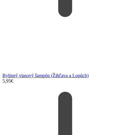
Bylinný vlasový šampón (Žihľava a Lopúch)
5,95
€