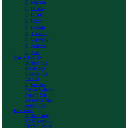
Migréna
Obličky
Pamäť
Pečeň
Prostata
Trávenie
Vaječníky
Žalúdok
Zrak
Čaje & Bylinky
Bylinné čaje
Čierne čaje
Ovocné čaje
Pre deti
Rooibos
Sušené bylinky
Sypané čaje
Zdravotné čaje
Zelené čaje
Kozmetika
Bylinné oleje
J.V.Kozmetika
Pleťové krémy