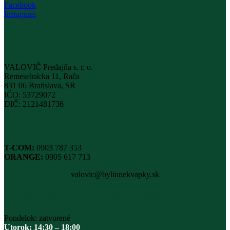
Facebook
Instagram
Firemné Údaje
VALOVIČ Predajňa s. r. o.
Remeselnícka 11, Rača
831 06 Bratislava, SR
IČO: 53729072
DIČ: 2121481736
Kontaktné údaje
T-COM:
0903 787 353
ORANGE:
0905 617 713
valovic@bylinnekvapky.sk
Otváracie hodiny našej predajne v rači
Pondelok: zatvorené
Utorok: 14:30 – 18:00