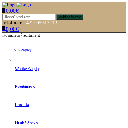
0,00
€
0
Menu
Hľadať:
Vyhľadávanie
Infolinka:
+421 905 617 713
0,00
€
0
Kompletný sortiment
J.V.Kvapky
Všetky Kvapky
Kombinácie
Imunita
Hrubé črevo