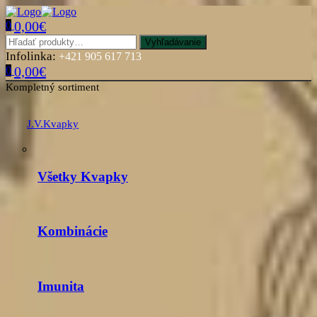
0,00
€
0
Menu
Hľadať:
Vyhľadávanie
Infolinka:
+421 905 617 713
0,00
€
0
Kompletný sortiment
J.V.Kvapky
Všetky Kvapky
Kombinácie
Imunita