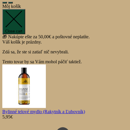
Môj košík
Close cart
🎁 Nakúpte ešte za
50,00
€
a poštovné neplatíte.
Váš košík je prázdny.
Zdá sa, že ste si zatiaľ nič nevybrali.
Tento tovar by sa Vám mohol páčiť taktiež.
Bylinné telové mydlo (Rakytník a Ľubovník)
5,95
€