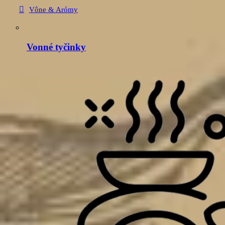
Vône & Arómy
Vonné tyčinky