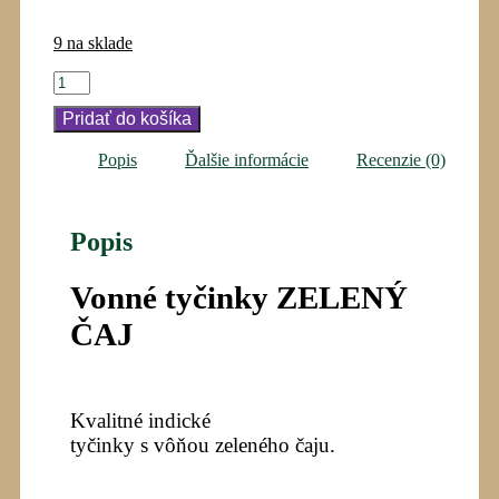
9 na sklade
množstvo
ZELENÝ
Pridať do košíka
ČAJ
-
Vonné
Popis
Ďalšie informácie
Recenzie (0)
tyčinky
Popis
Vonné tyčinky ZELENÝ
ČAJ
Kvalitné indické
tyčinky s vôňou zeleného čaju.