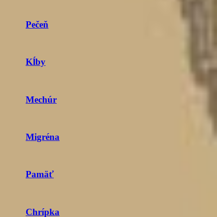
Pečeň
Kĺby
Mechúr
Migréna
Pamäť
Chrípka