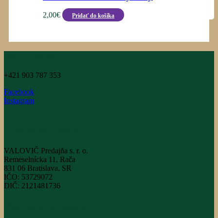
2,00
€
Pridať do košíka
INFOLINKA
+421 903 787 353
Facebook
Instagram
Firemné Údaje
VALOVIČ Predajňa s. r. o.
Remeselnícka 11, Rača
831 06 Bratislava, SR
IČO: 53729072
DIČ: 2121481736
Kontaktné údaje