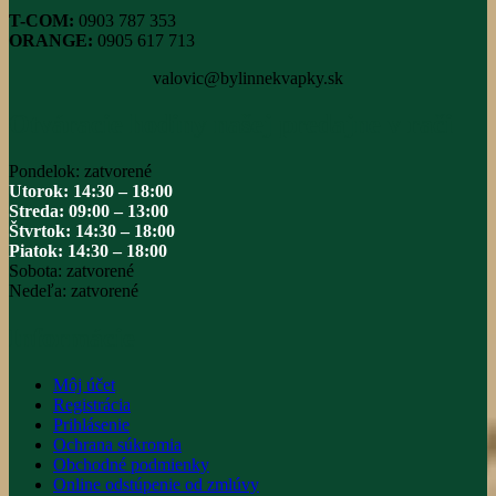
T-COM:
0903 787 353
ORANGE:
0905 617 713
valovic@bylinnekvapky.sk
Otváracie hodiny našej predajne v rači
Pondelok: zatvorené
Utorok: 14:30 – 18:00
Streda: 09:00 – 13:00
Štvrtok: 14:30 – 18:00
Piatok: 14:30 – 18:00
Sobota: zatvorené
Nedeľa: zatvorené
Informácie
Môj účet
Registrácia
Prihlásenie
Ochrana súkromia
Obchodné podmienky
Online odstúpenie od zmlúvy