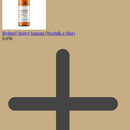
Bylinný hojivý balzam (Nechtík a Slez)
6,05
€