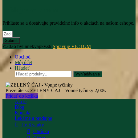
pridajte sa k nám
Prihláste sa a dostávajte pravidelné info o akciách na našom eshope.
Submit
©2026 bylinnekvapky.sk
Spravuje VICTUM
Obchod
Môj účet
Hľadať
Hľadať:
Vyhľadávanie
Prezeráte si:
ZELENÝ ČAJ – Vonné tyčinky
2,00
€
Pridať do košíka
Akcie
Blog
Kontakt
Lekárne a predajne
J.V.Kvapky
Chrípka