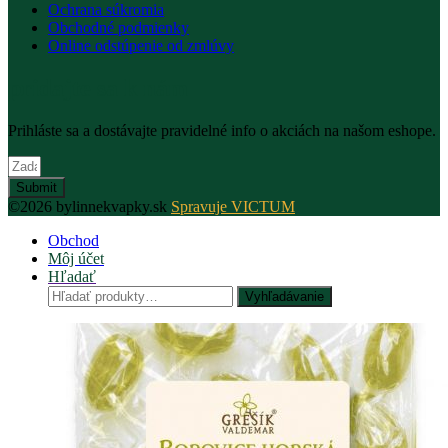
Ochrana súkromia
Obchodné podmienky
Online odstúpenie od zmlúvy
pridajte sa k nám
Prihláste sa a dostávajte pravidelné info o akciách na našom eshope.
Submit
©2026 bylinnekvapky.sk
Spravuje VICTUM
Obchod
Môj účet
Hľadať
Hľadať:
Vyhľadávanie