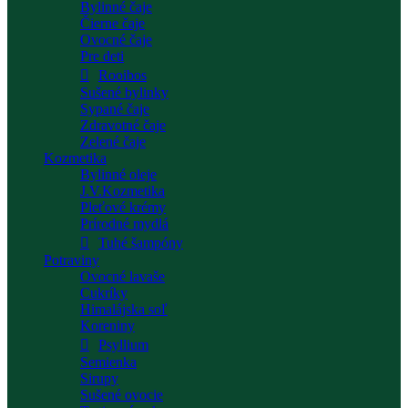
Bylinné čaje
Čierne čaje
Ovocné čaje
Pre deti
Rooibos
Sušené bylinky
Sypané čaje
Zdravotné čaje
Zelené čaje
Kozmetika
Bylinné oleje
J.V.Kozmetika
Pleťové krémy
Prírodné mydlá
Tuhé šampóny
Potraviny
Ovocné lavaše
Cukríky
Himalájska soľ
Koreniny
Psyllium
Semienka
Sirupy
Sušené ovocie