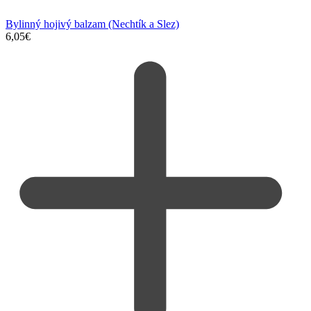
Bylinný hojivý balzam (Nechtík a Slez)
6,05
€