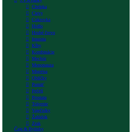
J.V.Kvapky
Chrípka
Cievy
Cukrovka
Hrdlo
Hrubé črevo
Imunita
Kĺby
Kombinácie
Mechúr
Menopauza
Migréna
Obličky
Pamäť
Pečeň
Prostata
Trávenie
Vaječníky
Žalúdok
Zrak
Čaje & Bylinky