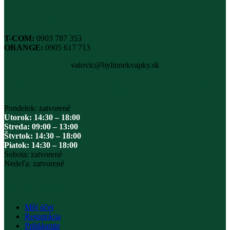
Kontaktné údaje
T-COM:
0903 787 353
ORANGE:
0905 617 713
valovic@bylinnekvapky.sk
Otváracie hodiny našej predajne v rači
Pondelok: zatvorené
Utorok: 14:30 – 18:00
Streda: 09:00 – 13:00
Štvrtok: 14:30 – 18:00
Piatok: 14:30 – 18:00
Sobota: zatvorené
Nedeľa: zatvorené
Informácie
Môj účet
Registrácia
Prihlásenie