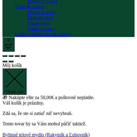
Trstinový cukor
Vône & Arómy
Sójové sviečky
Éterické oleje
Vonné oleje
Vonné tyčinky
Online odstúpenie od zmlúvy
0
Môj košík
Close cart
🎁 Nakúpte ešte za
50,00
€
a poštovné neplatíte.
Váš košík je prázdny.
Zdá sa, že ste si zatiaľ nič nevybrali.
Tento tovar by sa Vám mohol páčiť taktiež.
Bylinné telové mydlo (Rakytník a Ľubovník)