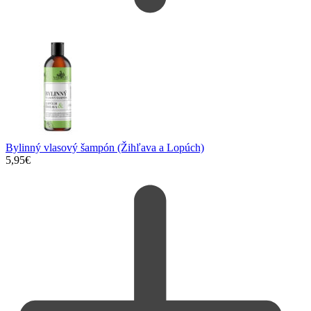
Bylinný vlasový šampón (Žihľava a Lopúch)
5,95
€