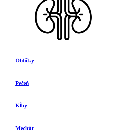
Obličky
Pečeň
Kĺby
Mechúr