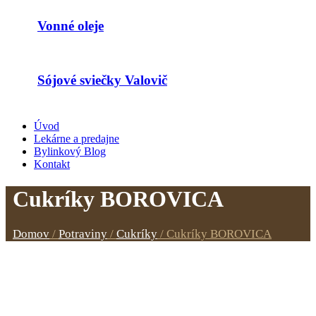
Vonné oleje
Sójové sviečky Valovič
Úvod
Lekárne a predajne
Bylinkový Blog
Kontakt
Cukríky BOROVICA
Domov
/
Potraviny
/
Cukríky
/
Cukríky BOROVICA