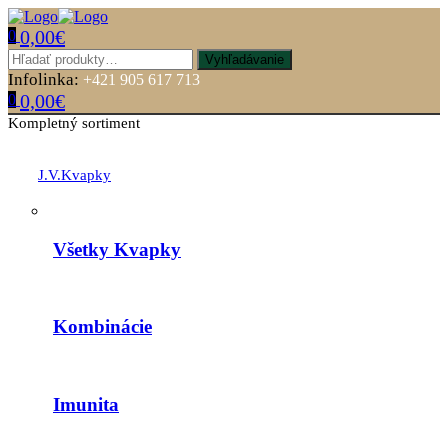
0,00
€
0
Menu
Hľadať:
Vyhľadávanie
Infolinka:
+421 905 617 713
0,00
€
0
Kompletný sortiment
J.V.Kvapky
Všetky Kvapky
Kombinácie
Imunita