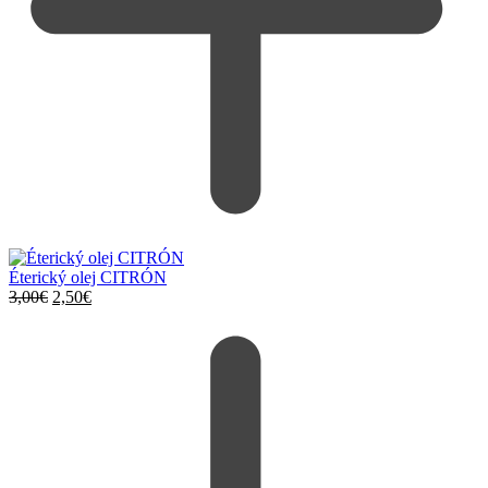
Éterický olej CITRÓN
Pôvodná
Aktuálna
3,00
€
2,50
€
cena
cena
bola:
je:
3,00€.
2,50€.