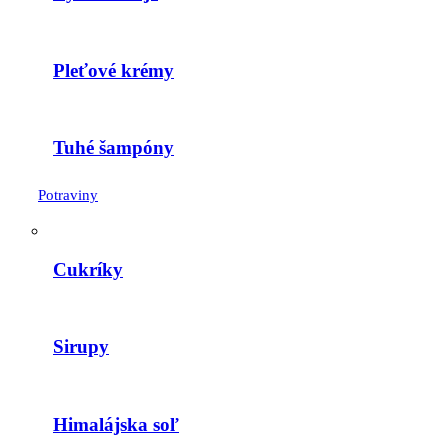
Pleťové krémy
Tuhé šampóny
Potraviny
Cukríky
Sirupy
Himalájska soľ