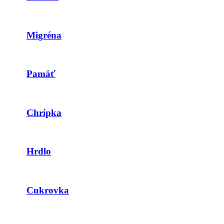
Migréna
Pamäť
Chrípka
Hrdlo
Cukrovka