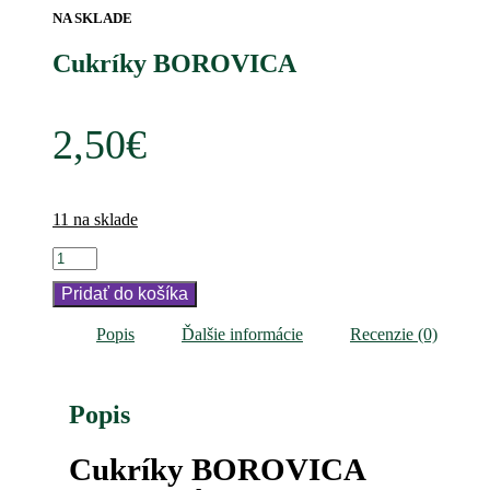
NA SKLADE
Cukríky BOROVICA
2,50
€
11 na sklade
množstvo
Cukríky
Pridať do košíka
BOROVICA
Popis
Ďalšie informácie
Recenzie (0)
Popis
Cukríky BOROVICA