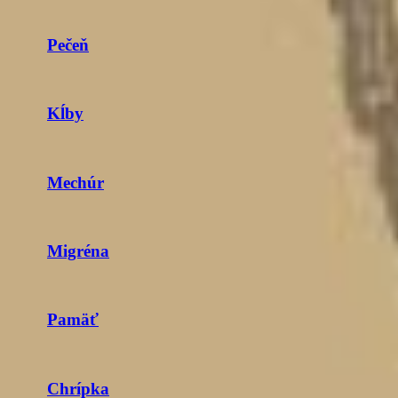
Pečeň
Kĺby
Mechúr
Migréna
Pamäť
Chrípka