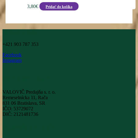
3,80
€
Pridať do košíka
INFOLINKA
+421 903 787 353
Facebook
Instagram
Firemné Údaje
VALOVIČ Predajňa s. r. o.
Remeselnícka 11, Rača
831 06 Bratislava, SR
IČO: 53729072
DIČ: 2121481736
Kontaktné údaje