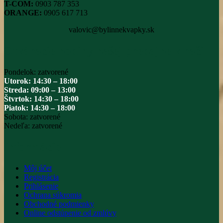
T-COM:
0903 787 353
ORANGE:
0905 617 713
valovic@bylinnekvapky.sk
Otváracie hodiny našej predajne v rači
Pondelok: zatvorené
Utorok: 14:30 – 18:00
Streda: 09:00 – 13:00
Štvrtok: 14:30 – 18:00
Piatok: 14:30 – 18:00
Sobota: zatvorené
Nedeľa: zatvorené
Informácie
Môj účet
Registrácia
Prihlásenie
Ochrana súkromia
Obchodné podmienky
Online odstúpenie od zmlúvy