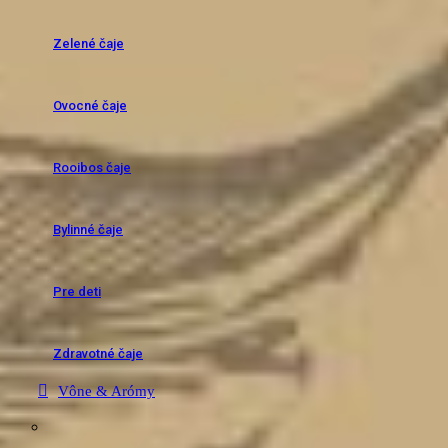
Zelené čaje
Ovocné čaje
Rooibos čaje
Bylinné čaje
Pre deti
Zdravotné čaje
Vône & Arómy