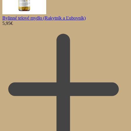
Bylinné telové mydlo (Rakytník a Ľubovník)
5,95
€