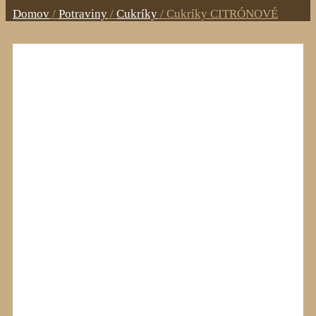
Domov
/
Potraviny
/
Cukríky
/
Cukríky CITRÓNOVÉ