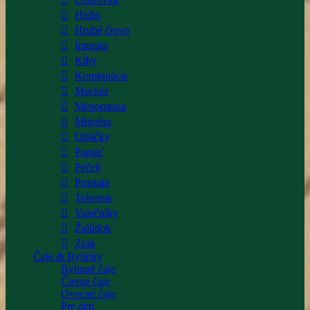
Hrdlo
Hrubé črevo
Imunita
Kĺby
Kombinácie
Mechúr
Menopauza
Migréna
Obličky
Pamäť
Pečeň
Prostata
Trávenie
Vaječníky
Žalúdok
Zrak
Čaje & Bylinky
Bylinné čaje
Čierne čaje
Ovocné čaje
Pre deti