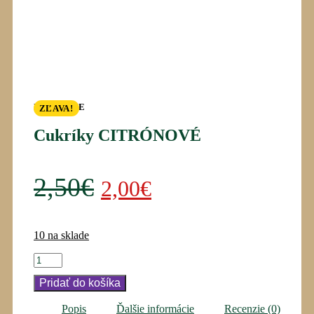
NA SKLADE
ZĽAVA!
Cukríky CITRÓNOVÉ
Pôvodná
Aktuálna
2,50
€
2,00
€
cena
cena
10 na sklade
bola:
je:
množstvo
2,50€.
2,00€.
Cukríky
Pridať do košíka
CITRÓNOVÉ
Popis
Ďalšie informácie
Recenzie (0)