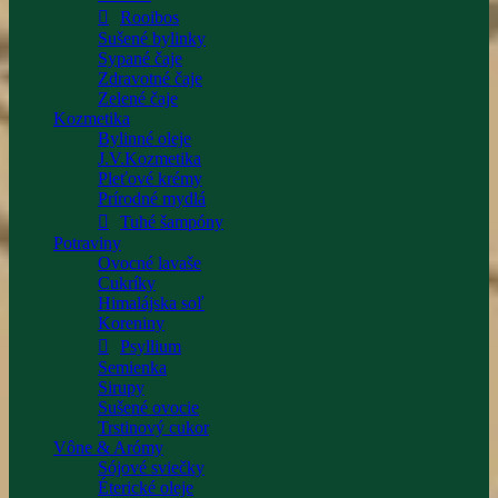
Rooibos
Sušené bylinky
Sypané čaje
Zdravotné čaje
Zelené čaje
Kozmetika
Bylinné oleje
J.V.Kozmetika
Pleťové krémy
Prírodné mydlá
Tuhé šampóny
Potraviny
Ovocné lavaše
Cukríky
Himalájska soľ
Koreniny
Psyllium
Semienka
Sirupy
Sušené ovocie
Trstinový cukor
Vône & Arómy
Sójové sviečky
Éterické oleje