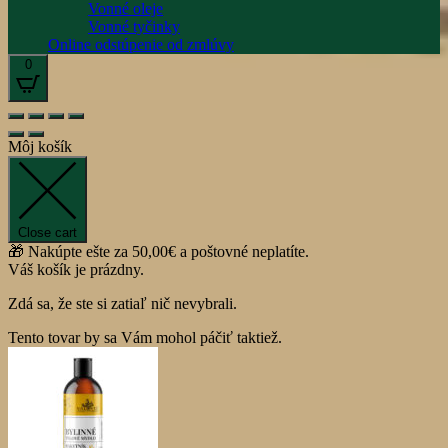
Vonné oleje
Vonné tyčinky
Online odstúpenie od zmlúvy
0
Môj košík
Close cart
🎁 Nakúpte ešte za
50,00
€
a poštovné neplatíte.
Váš košík je prázdny.
Zdá sa, že ste si zatiaľ nič nevybrali.
Tento tovar by sa Vám mohol páčiť taktiež.