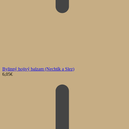
Bylinný hojivý balzam (Nechtík a Slez)
6,05
€