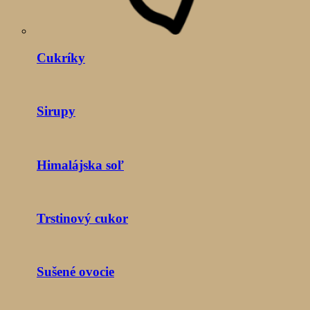
Cukríky
Sirupy
Himalájska soľ
Trstinový cukor
Sušené ovocie