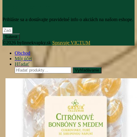
pridajte sa k nám
Prihláste sa a dostávajte pravidelné info o akciách na našom eshope.
Submit
©2026 bylinnekvapky.sk
Spravuje VICTUM
Obchod
Môj účet
Hľadať
Hľadať:
Vyhľadávanie