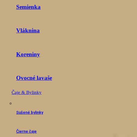
Semienka
Vláknina
Koreniny
Ovocné lavaše
Čaje & Bylinky
Sušené bylinky
Čierne čaje