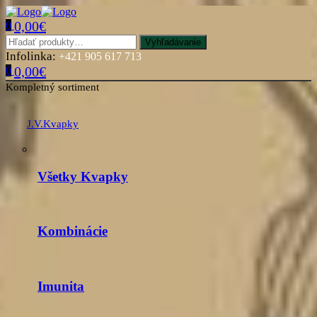
0,00
€
0
Menu
Hľadať:
Vyhľadávanie
Infolinka:
+421 905 617 713
0,00
€
0
Kompletný sortiment
J.V.Kvapky
Všetky Kvapky
Kombinácie
Imunita