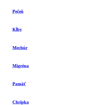
Pečeň
Kĺby
Mechúr
Migréna
Pamäť
Chrípka