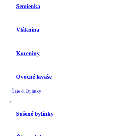
Semienka
Vláknina
Koreniny
Ovocné lavaše
Čaje & Bylinky
Sušené bylinky