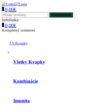
0,00
€
0
Menu
Hľadať:
Vyhľadávanie
Infolinka:
+421 905 617 713
0,00
€
0
Kompletný sortiment
J.V.Kvapky
Všetky Kvapky
Kombinácie
Imunita