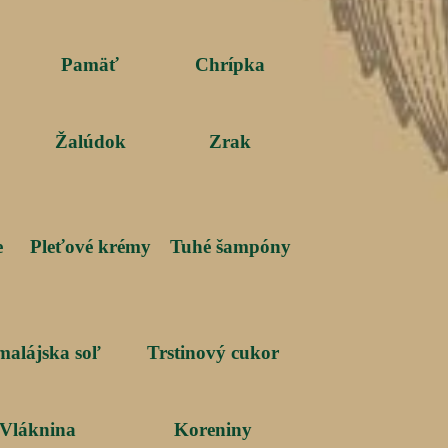
Pamäť
Chrípka
Žalúdok
Zrak
e
Pleťové krémy
Tuhé šampóny
malájska soľ
Trstinový cukor
Vláknina
Koreniny