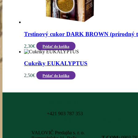
Trstinový cukor DARK BROWN (prírodný 
2,30
€
Pridať do košíka
Cukríky EUKALYPTUS
2,50
€
Pridať do košíka
INFOLINKA
+421 903 787 353
Firemné Údaje
Kontaktné 
VALOVIČ Predajňa s. r. o.
T-COM:
0903 78