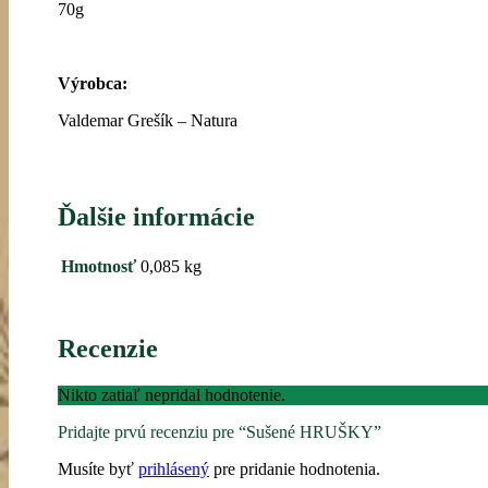
70g
Výrobca
:
Valdemar Grešík – Natura
Ďalšie informácie
Hmotnosť
0,085 kg
Recenzie
Nikto zatiaľ nepridal hodnotenie.
Pridajte prvú recenziu pre “Sušené HRUŠKY”
Musíte byť
prihlásený
pre pridanie hodnotenia.