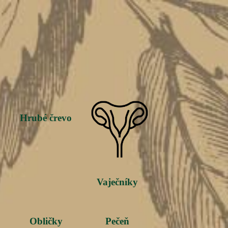
Hrubé črevo
Vaječníky
Obličky
Pečeň