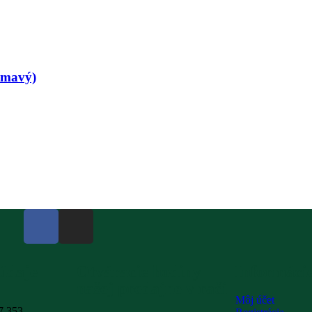
tmavý)
údaje
Otváracie hodiny
Informáci
našej predajne v rači
Môj účet
7 353