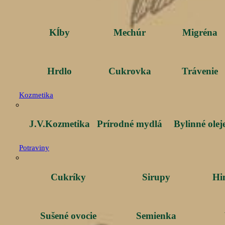
Kĺby
Mechúr
Migréna
Hrdlo
Cukrovka
Trávenie
Kozmetika
J.V.Kozmetika
Prírodné mydlá
Bylinné olej
Potraviny
Cukríky
Sirupy
Hi
Sušené ovocie
Semienka