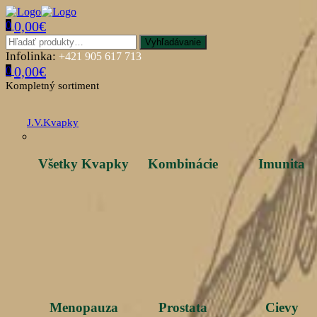
0,00
€
0
Vyhľadávanie
Infolinka:
+421 905 617 713
0,00
€
0
Kompletný sortiment
J.V.Kvapky
Všetky Kvapky
Kombinácie
Imunita
Menopauza
Prostata
Cievy