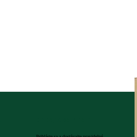
e
pridajte sa k nám
Prihláste sa a dostávajte pravidelné