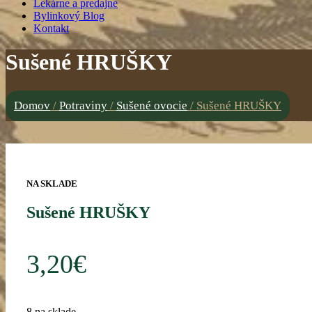
Lekárne a predajne
Bylinkový Blog
Kontakt
Sušené HRUŠKY
Domov
/
Potraviny
/
Sušené ovocie
/
Sušené HRUŠKY
NA SKLADE
Sušené HRUŠKY
3,20
€
8 na sklade