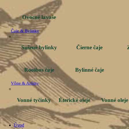
Ovocné lavaše
Čaje & Bylinky
Sušené bylinky
Čierne čaje
Rooibos čaje
Bylinné čaje
Vône & Arómy
Vonné tyčinky
Éterické oleje
Vonné oleje
Úvod